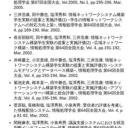
処理学会 第67回全国大会, Vol.2005, No.1, pp.295-296, Mar.
2005.
三井浩康, 田中勝也, 塩澤秀和: 情報ネットワークシステム構築
学生実験の提案と実施評価(1) −学生の情報ネットワークシス
テムへの対応力向上策−, 情報処理学会 第64回全国大会, Vol.
4, pp.189-190, Mar. 2002.
長谷部顕司, 田中勝也, 塩澤秀和, 三井浩康: 情報ネットワーク
システム構築学生実験の提案と実施評価(2) −広域ネットワー
ク構築−, 情報処理学会 第64回全国大会, Vol. 4, pp.191-192,
Mar. 2002.
井崎慶之, 小宮貴雄, 田中勝也, 塩澤秀和, 三井浩康: 情報ネッ
トワークシステム構築学生実験の提案と実施評価(3) −システ
ムモデリングとデータベース構築−, 情報処理学会 第64回全国
大会, Vol. 4, pp.193-194, Mar. 2002.
菊池史典, 根本直一, 田中勝也, 塩澤秀和, 三井浩康: 情報ネッ
トワークシステム構築学生実験の提案と実施評価(4) −アプリ
ケーションサーバ構築と総合評価−, 情報処理学会 第64回全国
大会, Vol. 4, pp.195-196, Mar. 2002.
菅原聡, 長橋和哉, 塩澤秀和, 小泉寿男: 受信者の評価を考慮し
た情報配信システム, 情報処理学会 第64回全国大会, Vol. 4, p
p.81-82, Mar. 2002.
関根麻衣, 塩澤秀和, 小泉寿男: 議論支援システムにおける状況
判断インタフェースの一提案, 情報処理学会 第64回全国大会,