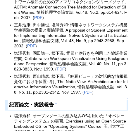
トワーム検知のためのアノマリコネクションツリーメソッド,
ACTM: Anomaly Connection Tree Method for Detection of Sil
ent Worms, 情報処理学会論文誌, Vol.48, No.2, pp.614-624, F
eb. 2007. (
PDF
)
三井浩康, 田中勝也, 塩澤秀和: 情報ネットワークシステム構築
学生実験の提案と実施評価, A proposal of Student Experiment
for Implementing Information Network System and Its Evaluat
ion, 情報処理学会論文誌, Vol. 43, No. 9, pp.2948-2958, Sep.
2002. (
PDF
)
塩澤秀和, 岡田謙一, 松下温: 背景と奥行きを利用した協調作業
空間, Collaborative Workspace Visualization Using Backgroun
d and Perspective, 情報処理学会論文誌, Vol. 40, No. 11, pp.3
823-3833, Nov. 1999. (
PDF
)
塩澤秀和, 西山晴彦, 松下温: 「納豆ビュー」の対話的な情報視
覚化における位置づけ, The Natto View: An Architecture for Int
eractive Information Visualization, 情報処理学会論文誌, Vol. 3
8, No. 11, pp.2331-2342, Nov. 1997. (
PDF
)
↑
紀要論文・実践報告
†
塩澤秀和: オープンソースの組み込みOSを用いた「オペレー
ティングシステム」の実習, Exercises using an Open Source
Embedded OS for "Operating Systems" Course, 玉川大学工