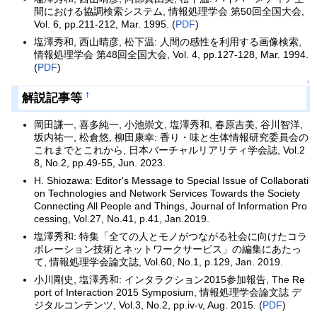
間における協調検索システム, 情報処理学会 第50回全国大会,
Vol. 6, pp.211-212, Mar. 1995. (
PDF
)
塩澤秀和, 西山晴彦, 松下温: 人間の感性を利用する画像検索,
情報処理学会 第48回全国大会, Vol. 4, pp.127-128, Mar. 1994.
(
PDF
)
↑
解説記事等
†
岡田謙一, 喜多純一, 小池崇文, 塩澤秀和, 春原吉美, 谷川智洋,
坂内祐一, 松倉悠, 柳田康幸: 香り・味と生体情報研究委員会の
これまでとこれから, 日本バーチャルリアリティ学会誌, Vol.2
8, No.2, pp.49-55, Jun. 2023.
H. Shiozawa: Editor's Message to Special Issue of Collaborati
on Technologies and Network Services Towards the Society
Connecting All People and Things, Journal of Information Pro
cessing, Vol.27, No.41, p.41, Jan.2019.
塩澤秀和: 特集「全ての人とモノがつながる社会に向けたコラ
ボレーション技術とネットワークサービス」の編集にあたっ
て, 情報処理学会論文誌, Vol.60, No.1, p.129, Jan. 2019.
小川剛史, 塩澤秀和: インタラクション2015参加報告, The Re
port of Interaction 2015 Symposium, 情報処理学会論文誌 デ
ジタルコンテンツ, Vol.3, No.2, pp.iv-v, Aug. 2015. (
PDF
)