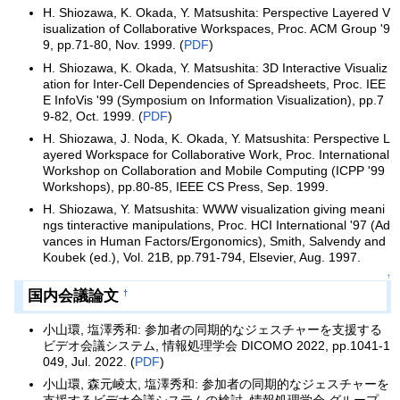
H. Shiozawa, K. Okada, Y. Matsushita: Perspective Layered V
isualization of Collaborative Workspaces, Proc. ACM Group '9
9, pp.71-80, Nov. 1999. (
PDF
)
H. Shiozawa, K. Okada, Y. Matsushita: 3D Interactive Visualiz
ation for Inter-Cell Dependencies of Spreadsheets, Proc. IEE
E InfoVis '99 (Symposium on Information Visualization), pp.7
9-82, Oct. 1999. (
PDF
)
H. Shiozawa, J. Noda, K. Okada, Y. Matsushita: Perspective L
ayered Workspace for Collaborative Work, Proc. International
Workshop on Collaboration and Mobile Computing (ICPP '99
Workshops), pp.80-85, IEEE CS Press, Sep. 1999.
H. Shiozawa, Y. Matsushita: WWW visualization giving meani
ngs tinteractive manipulations, Proc. HCI International '97 (Ad
vances in Human Factors/Ergonomics), Smith, Salvendy and
Koubek (ed.), Vol. 21B, pp.791-794, Elsevier, Aug. 1997.
↑
国内会議論文
†
小山環, 塩澤秀和: 参加者の同期的なジェスチャーを支援する
ビデオ会議システム, 情報処理学会 DICOMO 2022, pp.1041-1
049, Jul. 2022. (
PDF
)
小山環, 森元崚太, 塩澤秀和: 参加者の同期的なジェスチャーを
支援するビデオ会議システムの検討, 情報処理学会 グループ