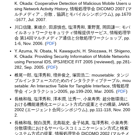
K. Okada: Cooperative Detection of Malicious Mobile Users u
sing Network Activity History, 情報処理学会 DICOMO 2007 (マ
ルチメディア，分散，協調とモバイルシンポジウム), pp.1670
-1677, Jul. 2007.
川口信隆, 東雄介, 田原慎也, 塩澤秀和, 重野寛, 岡田謙一: モバ
イルネットワークセキュリティ情報提供サービス, 情報処理学
会 第14回マルチメディア通信と分散処理ワークショップ, pp.
1-6, Nov. 2006. (
PDF
)
Y. Azuma, N. Obata, N. Kawaguchi, H. Shiozawa, H. Shigeno,
K. Okada: Providing Security Information of Mobile Networks
using Personal IDS, IPSJ/IEICE FIT 2005 (reviewed), pp.281-
282, Sep. 2005. (
PDF
)
椎尾一郎, 塩澤秀和, 増井俊之, 塚田浩二: mousetable: タンジ
ブルインタフェースのためのインタラクティブテーブル, mou
setable: An Interactive Table for Tangible Interface, 情報処理
学会 インタラクション2005, pp.199-200, Mar. 2005. (
PDF
)
長橋和哉, 塩澤秀和, 澤本潤, 辻秀一, 小泉寿男: 超分散環境に
おける機能連携化エージェント方式の提案とその構築, JAWS
2002 (エージェント合同シンポジウム), pp.111-118, Nov. 200
2.
長橋和哉, 髭白茂男, 北島聡史, 金子祐真, 塩澤秀和, 小泉寿男:
分散環境におけるサーバレスコミュニケーション方式と検索
システム方式の提案, 情報処理学会 DICOMO 2002 (マルチメ