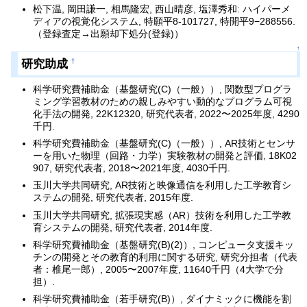
松下温, 岡田謙一, 相馬隆宏, 西山晴彦, 塩澤秀和: ハイパーメ
ディアの視覚化システム, 特願平8-101727, 特開平9−288556.
（登録査定→出願却下処分(登録)）
↑
研究助成
†
科学研究費補助金（基盤研究(C)（一般））, 関数型プログラ
ミング学習教材のための親しみやすい動的なプログラム可視
化手法の開発, 22K12320, 研究代表者, 2022〜2025年度, 4290
千円.
科学研究費補助金（基盤研究(C)（一般））, AR技術とセンサ
ーを用いた物理（回路・力学）実験教材の開発と評価, 18K02
907, 研究代表者, 2018〜2021年度, 4030千円.
玉川大学共同研究, AR技術と映像通信を利用した工学教育シ
ステムの開発, 研究代表者, 2015年度.
玉川大学共同研究, 拡張現実感（AR）技術を利用した工学教
育システムの開発, 研究代表者, 2014年度.
科学研究費補助金（基盤研究(B)(2)）, コンピュータ支援キッ
チンの開発とその教育的利用に関する研究, 研究分担者（代表
者：椎尾一郎）, 2005〜2007年度, 11640千円（4大学で分
担）.
科学研究費補助金（若手研究(B)）, ダイナミックに機能を割