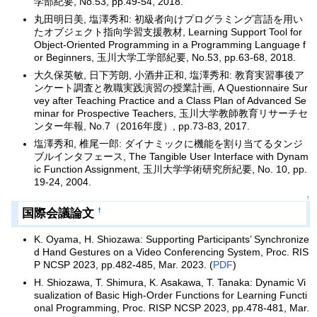
学部紀要, No.53, pp.49-54, 2018.
丸田明日美, 塩澤秀和: 初級者向けプログラミング言語を用い
たオブジェクト指向学習支援教材, Learning Support Tool for
Object-Oriented Programming in a Programming Language f
or Beginners, 玉川大学工学部紀要, No.53, pp.63-68, 2018.
大久保英敏, 日下芳朗, 小酒井正和, 塩澤秀和: 教育実習事後ア
ンケート調査と教職実践演習の授業計画, A Questionnaire Sur
vey after Teaching Practice and a Class Plan of Advanced Se
minar for Prospective Teachers, 玉川大学教師教育リサーチセ
ンター年報, No.7（2016年度）, pp.73-83, 2017.
塩澤秀和, 椎尾一郎: ダイナミックに機能を割り当てるタンジ
ブルインタフェース, The Tangible User Interface with Dynam
ic Function Assignment, 玉川大学学術研究所紀要, No. 10, pp.
19-24, 2004.
↑
国際会議論文
†
K. Oyama, H. Shiozawa: Supporting Participants’ Synchronize
d Hand Gestures on a Video Conferencing System, Proc. RIS
P NCSP 2023, pp.482-485, Mar. 2023. (
PDF
)
H. Shiozawa, T. Shimura, K. Asakawa, T. Tanaka: Dynamic Vi
sualization of Basic High-Order Functions for Learning Functi
onal Programming, Proc. RISP NCSP 2023, pp.478-481, Mar.