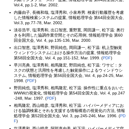
Vol.4, pp.1-2, Mar. 2002.
内藤由子, 長橋和哉, 塩澤秀和, 小泉寿男: 検索行動履歴を考慮
した情報検索システムの提案, 情報処理学会 第64回全国大会,
Vol.3, pp.77-78, Mar. 2002.
淡谷浩平, 塩澤秀和, 出口智恵, 重野寛, 岡田謙一, 松下温: 奥行
きを利用した協調作業空間とその応用例, 情報処理学会 第60
回全国大会, Vol. 4, pp.135-136, Mar. 2000.
出口智恵, 塩澤秀和, 野田純也, 岡田謙一, 松下温: 机上型触覚
ウィンドウシステムにおける操作方法の提案, 情報処理学会
第58回全国大会, Vol. 4, pp.151-152, Mar. 1999. (
PDF
)
早川亮典, 塩澤秀和, 相馬隆宏, 野田純也, 松下温: ワサビ：タ
スクの状態と汎用性を考慮した触覚操作によるウィンドウシ
ステム, 情報処理学会 第56回全国大会, Vol. 4, pp.24-25, Mar.
1998. (
PDF
)
野田純也, 塩澤秀和, 相馬隆宏, 松下温: 操作性に重点をおいた
WWWの視覚化, 情報処理学会 第54回全国大会, Vol. 4, pp.247
-248, Mar. 1997. (
PDF
)
相馬隆宏, 西山晴彦, 塩澤秀和, 松下温: ハイパーメディアにお
ける協調検索とそれを支援する情報構造の視覚化の方法, 情報
処理学会 第52回全国大会, Vol. 3, pp.245-246, Mar. 1996. (
PD
F
)
塩澤秀和, 西山晴彦, 阿部真由美, 松下温: ハイパーメディア空