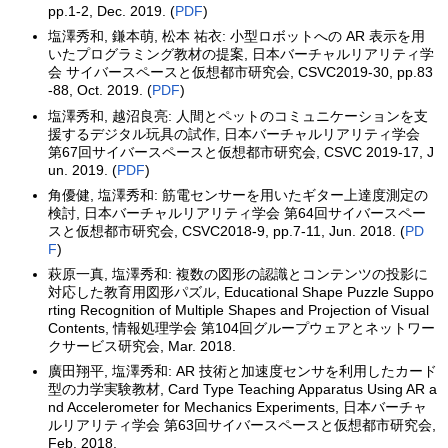
pp.1-2, Dec. 2019. (
PDF
)
塩澤秀和, 鎌本萌, 松本 祐衣: 小型ロボットへの AR 表示を用
いたプログラミング教材の提案, 日本バーチャルリアリティ学
会 サイバースペースと仮想都市研究会, CSVC2019-30, pp.83
-88, Oct. 2019. (
PDF
)
塩澤秀和, 越沼良亮: 人間とペットのコミュニケーションを支
援するデジタル玩具の試作, 日本バーチャルリアリティ学会
第67回サイバースペースと仮想都市研究会, CSVC 2019-17, J
un. 2019. (
PDF
)
角優健, 塩澤秀和: 筋電センサーを用いたギター上達度測定の
検討, 日本バーチャルリアリティ学会 第64回サイバースペー
スと仮想都市研究会, CSVC2018-9, pp.7-11, Jun. 2018. (
PD
F
)
萩原一真, 塩澤秀和: 複数の図形の認識とコンテンツの投影に
対応した教育用図形パズル, Educational Shape Puzzle Suppo
rting Recognition of Multiple Shapes and Projection of Visual
Contents, 情報処理学会 第104回グループウェアとネットワー
クサービス研究会, Mar. 2018.
廣田翔平, 塩澤秀和: AR 技術と加速度センサを利用したカード
型の力学実験教材, Card Type Teaching Apparatus Using AR a
nd Accelerometer for Mechanics Experiments, 日本バーチャ
ルリアリティ学会 第63回サイバースペースと仮想都市研究会,
Feb. 2018.