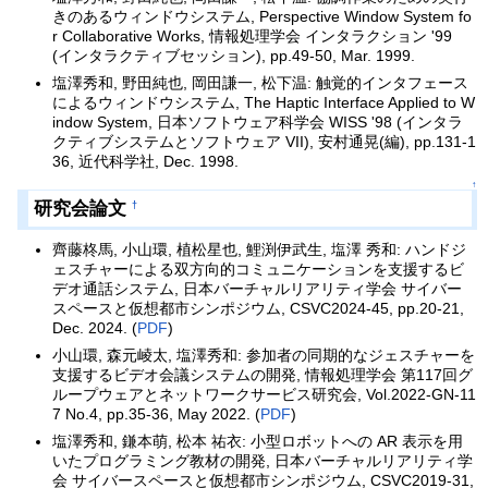
きのあるウィンドウシステム, Perspective Window System fo
r Collaborative Works, 情報処理学会 インタラクション '99
(インタラクティブセッション), pp.49-50, Mar. 1999.
塩澤秀和, 野田純也, 岡田謙一, 松下温: 触覚的インタフェース
によるウィンドウシステム, The Haptic Interface Applied to W
indow System, 日本ソフトウェア科学会 WISS '98 (インタラ
クティブシステムとソフトウェア VII), 安村通晃(編), pp.131-1
36, 近代科学社, Dec. 1998.
↑
研究会論文
†
齊藤柊馬, 小山環, 植松星也, 鯉渕伊武生, 塩澤 秀和: ハンドジ
ェスチャーによる双方向的コミュニケーションを支援するビ
デオ通話システム, 日本バーチャルリアリティ学会 サイバー
スペースと仮想都市シンポジウム, CSVC2024-45, pp.20-21,
Dec. 2024. (
PDF
)
小山環, 森元崚太, 塩澤秀和: 参加者の同期的なジェスチャーを
支援するビデオ会議システムの開発, 情報処理学会 第117回グ
ループウェアとネットワークサービス研究会, Vol.2022-GN-11
7 No.4, pp.35-36, May 2022. (
PDF
)
塩澤秀和, 鎌本萌, 松本 祐衣: 小型ロボットへの AR 表示を用
いたプログラミング教材の開発, 日本バーチャルリアリティ学
会 サイバースペースと仮想都市シンポジウム, CSVC2019-31,