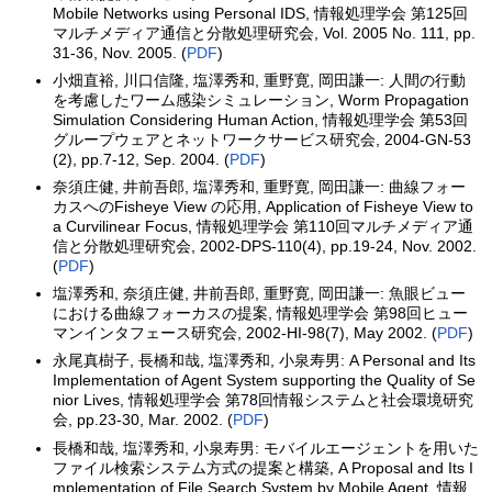
Mobile Networks using Personal IDS, 情報処理学会 第125回
マルチメディア通信と分散処理研究会, Vol. 2005 No. 111, pp.
31-36, Nov. 2005. (
PDF
)
小畑直裕, 川口信隆, 塩澤秀和, 重野寛, 岡田謙一: 人間の行動
を考慮したワーム感染シミュレーション, Worm Propagation
Simulation Considering Human Action, 情報処理学会 第53回
グループウェアとネットワークサービス研究会, 2004-GN-53
(2), pp.7-12, Sep. 2004. (
PDF
)
奈須庄健, 井前吾郎, 塩澤秀和, 重野寛, 岡田謙一: 曲線フォー
カスへのFisheye View の応用, Application of Fisheye View to
a Curvilinear Focus, 情報処理学会 第110回マルチメディア通
信と分散処理研究会, 2002-DPS-110(4), pp.19-24, Nov. 2002.
(
PDF
)
塩澤秀和, 奈須庄健, 井前吾郎, 重野寛, 岡田謙一: 魚眼ビュー
における曲線フォーカスの提案, 情報処理学会 第98回ヒュー
マンインタフェース研究会, 2002-HI-98(7), May 2002. (
PDF
)
永尾真樹子, 長橋和哉, 塩澤秀和, 小泉寿男: A Personal and Its
Implementation of Agent System supporting the Quality of Se
nior Lives, 情報処理学会 第78回情報システムと社会環境研究
会, pp.23-30, Mar. 2002. (
PDF
)
長橋和哉, 塩澤秀和, 小泉寿男: モバイルエージェントを用いた
ファイル検索システム方式の提案と構築, A Proposal and Its I
mplementation of File Search System by Mobile Agent, 情報