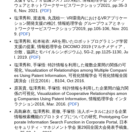
ウェアとネットワークサービスワークショップ2021, pp.35-3
6, Nov. 2021. (
PDF
)
塩澤秀和, 渡邉海, 丸茂椋一: VR環境内におけるVRアプリケー
ション開発支援の検討, 情報処理学会 グループウェアとネッ
トワークサービスワークショップ2019, pp.105-106, Nov. 201
9. (
PDF
)
塩澤秀和, 松本祐衣: ARを用いたロボットプログラミング学習
支援の提案, 情報処理学会 DICOMO 2019 (マルチメディア，
分散，協調とモバイルシンポジウム), 5G-2, pp.1125-1130, Ju
l. 2019. (
PDF
)
塩澤秀和, 手塚悟: 特許情報を利用した複数企業間の関係の可
視化, Visualization of Relationships among Multiple Compani
es Using Patent Information, 可視化情報学会 可視化情報全国
講演会（日立2016）, B104, Oct 2016.
原英貴, 塩澤秀和, 手塚悟: 特許情報を利用した企業間の協力関
係の可視化, Visualization of Cooperative Relationships amon
g Companies Using Patent Information, 情報処理学会 インタ
ラクション2016, Mar. 2016. (
PDF
)
高島麻衣, 塩澤秀和, 星徹, 手塚悟: 法人ポータルにおける企業
情報検索機能のプロトタイプについての研究, Prototyping Cor
porate Information Search Function in Corporate Portal, 日本
セキュリティ・マネジメント学会 第29回全国大会発表予稿集,