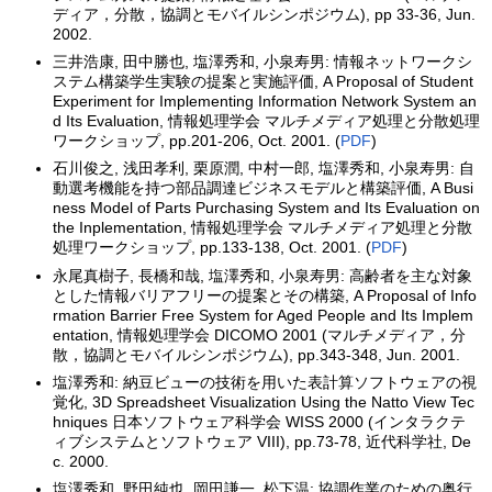
ディア，分散，協調とモバイルシンポジウム), pp 33-36, Jun.
2002.
三井浩康, 田中勝也, 塩澤秀和, 小泉寿男: 情報ネットワークシ
ステム構築学生実験の提案と実施評価, A Proposal of Student
Experiment for Implementing Information Network System an
d Its Evaluation, 情報処理学会 マルチメディア処理と分散処理
ワークショップ, pp.201-206, Oct. 2001. (
PDF
)
石川俊之, 浅田孝利, 栗原潤, 中村一郎, 塩澤秀和, 小泉寿男: 自
動選考機能を持つ部品調達ビジネスモデルと構築評価, A Busi
ness Model of Parts Purchasing System and Its Evaluation on
the Inplementation, 情報処理学会 マルチメディア処理と分散
処理ワークショップ, pp.133-138, Oct. 2001. (
PDF
)
永尾真樹子, 長橋和哉, 塩澤秀和, 小泉寿男: 高齢者を主な対象
とした情報バリアフリーの提案とその構築, A Proposal of Info
rmation Barrier Free System for Aged People and Its Implem
entation, 情報処理学会 DICOMO 2001 (マルチメディア，分
散，協調とモバイルシンポジウム), pp.343-348, Jun. 2001.
塩澤秀和: 納豆ビューの技術を用いた表計算ソフトウェアの視
覚化, 3D Spreadsheet Visualization Using the Natto View Tec
hniques 日本ソフトウェア科学会 WISS 2000 (インタラクテ
ィブシステムとソフトウェア VIII), pp.73-78, 近代科学社, De
c. 2000.
塩澤秀和, 野田純也, 岡田謙一, 松下温: 協調作業のための奥行