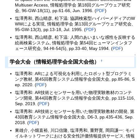
Multiuser Access, 情報処理学会 第18回グループウェア研究
会, 96-GW-18(11), pp.61-66, Jun. 1996. (
PDF
)
塩澤秀和, 西山晴彦, 松下温: 協調検索型ハイパーメディアのW
WWによる実現, 情報処理学会 第13回グループウェア研究会,
95-GW-13(3), pp.13-18, Jul. 1995. (
PDF
)
塩澤秀和, 西山晴彦, 松下温: 人間のあいまいな感性を反映する
絵画検索システム, 情報処理学会 第54回ヒューマンインタフ
ェース研究会, 94-HI-54(5), pp.33-40, May 1994. (
PDF
)
↑
学会大会（情報処理学会全国大会他）
†
塩澤秀和: ARによる可視化を利用したロボット型プログラミ
ング教材, 第45回教育システム情報学会全国大会, pp.85-86, S
ep. 2020. (
PDF
)
塩澤秀和: AR技術とセンサーを用いた物理実験教材のコンテ
ンツ開発, 第44回教育システム情報学会全国大会, pp.115-116,
Sep. 2019. (
PDF
)
塩澤秀和: AR技術とセンサーを用いた物理実験教材の開発, 第
43回教育システム情報学会全国大会, D6-3, pp.435-436, Sep.
2018. (
PDF
)
東雄介, 小畑直裕, 川口信隆, 塩澤秀和, 重野寛, 岡田謙一: モバ
イルネットワークにおける安全性評価情報提供サービス, 情報