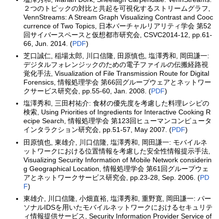
２つのトピックの対比と共起を可視化するストリームグラフ,
VennStreams: A Stream Graph Visualizing Contrast and Cooc
currence of Two Topics, 日本バーチャルリアリティ学会 第52
回サイバースペースと仮想都市研究会, CSVC2014-12, pp.61-
66, Jun. 2014. (
PDF
)
芝口誠仁, 稲場太郎, 川口信隆, 田原慎也, 塩澤秀和, 岡田謙一:
デジタルフォレンジックのための電子ファイルの伝搬経路視
覚化手法, Visualization of File Transmission Route for Digital
Forensics, 情報処理学会 第66回グループウェアとネットワー
クサービス研究会, pp.55-60, Jan. 2008. (
PDF
)
塩澤秀和, 三田村祐介: 食材の優先度を考慮した料理レシピの
検索, Using Priorities of Ingredients for Interactive Cooking R
ecipe Search, 情報処理学会 第123回ヒューマンコンピュータ
インタラクション研究会, pp.51-57, May 2007. (
PDF
)
田原慎也, 東雄介, 川口信隆, 塩澤秀和, 岡田謙一: モバイルネ
ットワークにおける位置情報を考慮した安全性情報提示手法,
Visualizing Security Information of Mobile Network considerin
g Geographical Location, 情報処理学会 第61回グループウェ
アとネットワークサービス研究会, pp.23-28, Sep. 2006. (
PD
F
)
東雄介, 川口信隆, 小畑直裕, 塩澤秀和, 重野寛, 岡田謙一: パー
ソナルIDSを用いたモバイルネットワークにおけるセキュリテ
ィ情報提供サービス, Security Information Provider Service of