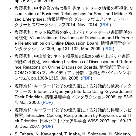
pp.75-82, Jun. 2015.
塩澤秀和: 中小企業が持つ取引先ネットワーク情報の可視化, V
isualization of Business Relationships for Small and Middle-Si
zed Enterprises, 情報処理学会 グループウェアとネットワー
クサービスワークショップ2014, Nov. 2014. (
PDF
)
塩澤秀和: ネット掲示板の盛り上がりとメッセージ参照関係の
可視化, Visualization of Liveliness of Discussion and Referenc
e Relationships on Online Discussion Board, 情報処理学会 イ
ンタラクション2009, pp.131-132, Mar. 2009. (
PDF
)
塩澤秀和, 中山博文: ネット掲示板の議論の盛り上がりと参照
関係の可視化, Visualizing Liveliness of Discussion and Refere
nce Relations on Online Discussion Boards, 情報処理学会 DI
COMO 2008 (マルチメディア，分散，協調とモバイルシンポ
ジウム), pp.1308-1315, Jul. 2008. (
PDF
)
塩澤秀和: キーワードとその優先度による対話的な検索インタ
フェース, Interactive Querying Interface Using Keywords and
Their Priorities, 情報処理学会 インタラクション2008, pp.53-5
4, Mar. 2008. (
PDF
)
塩澤秀和: キーワードとその優先度による対話的な料理レシピ
検索, Interactive Cooking Recipe Search by Keywords and Th
eir Priorities, 日本ソフトウェア科学会 WISS 2007, pp.169-17
0, Dec. 2007. (
PDF
)
S. Tahara, N. Kawaguchi, T. Inaba, H. Shiozawa, H. Shigeno,