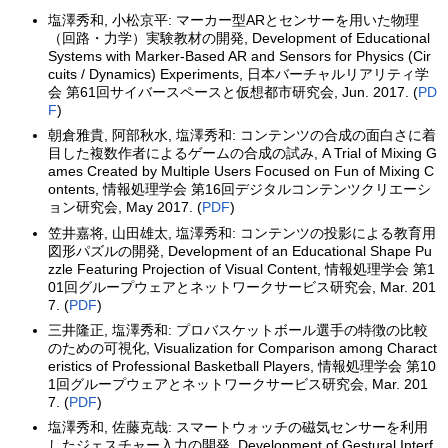
塩澤秀和, 小松京平: マーカー型ARとセンサーを用いた物理
（回路・力学）実験教材の開発, Development of Educational
Systems with Marker-Based AR and Sensors for Physics (Cir
cuits / Dynamics) Experiments, 日本バーチャルリアリティ学
会 第61回サイバースペースと仮想都市研究会, Jun. 2017. (
PD
F
)
朝倉雅貴, 阿部秋水, 塩澤秀和: コンテンツの合成の面白さに着
目した複数作者によるゲームの合成の試み, A Trial of Mixing G
ames Created by Multiple Users Focused on Fun of Mixing C
ontents, 情報処理学会 第16回デジタルコンテンツクリエーシ
ョン研究会, May 2017. (
PDF
)
笠井嘉将, 山田雄太, 塩澤秀和: コンテンツの投影による教育用
図形パズルの開発, Development of an Educational Shape Pu
zzle Featuring Projection of Visual Content, 情報処理学会 第1
01回グループウェアとネットワークサービス研究会, Mar. 201
7. (
PDF
)
三井隆正, 塩澤秀和: プロバスケットボール選手の特徴の比較
のための可視化, Visualization for Comparison among Charact
eristics of Professional Basketball Players, 情報処理学会 第10
1回グループウェアとネットワークサービス研究会, Mar. 201
7. (
PDF
)
塩澤秀和, 佐藤克哉: スマートウォッチの磁気センサーを利用
したジェスチャー入力の開発, Development of Gestural Interf