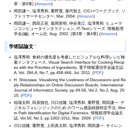
章・第9章) (
Amazon
)
岡田謙一, 塩澤秀和, 重野寛, 屋代智之: C/C++ワークブック, ソ
フトリサーチセンター, Mar. 2004. (
Amazon
)
岡田謙一, 西田正吾, 葛岡英明, 仲谷美江, 塩澤秀和: ヒューマ
ンコンピュータインタラクション, IT-Textシリーズ, 情報処理
学会(編), オーム社, Aug. 2002. (第3章・第4章) (
Amazon
)
↑
学術誌論文
†
塩澤秀和: 食材の優先度を考慮したビジュアルな料理レシピ検
索インタフェース, Visual Search Interface for Cooking Recip
es with the Priorities of Ingredients, 電子情報通信学会論文誌
A, Vol. J94-A, No.7, pp.458-466, Jul. 2011. (
PDF
)
H. Shiozawa: Visualizing the Liveliness of Discussions and Re
ply Relationships on Online Discussion Boards, International
Journal of Informatics Society, pp.49-56, Vol.2, No.2, Aug. 20
10. (
PDF
)
稲場太郎, 田原慎也, 川口信隆, 塩澤秀和, 重野寛, 岡田謙一: デ
ジタルフォレンジックのため のワーム感染経路特定手法, Wor
m Path Identification for Digital Forensics, 情報処理学会論文
誌, Vol.50, No.3, pp.1002-1011, Mar. 2009. (
PDF
)
川口信隆, 重野寛, 上田真太郎, 塩澤秀和, 岡田謙一: サイレン