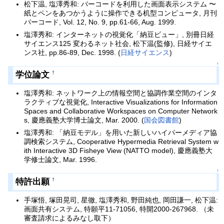
松下温, 塩澤秀和: バーコードを利用した画面表示システム 〜
紙とペンをあつかうように操作できる机型コンピュータ, 月刊
バーコード, Vol. 12, No. 9, pp.61-66, Aug. 1999.
塩澤秀和: インターネットの視覚化「納豆ビュー」, 別冊日経
サイエンス125 変わるネット社会, 松下温(監修), 日経サイエ
ンス社, pp.86-89, Dec. 1998. (
日経サイエンス
)
↑
学位論文
†
塩澤秀和: ネットワーク上の情報空間と協調作業空間のインタ
ラクティブな視覚化, Interactive Visualizations for Information
Spaces and Collaborative Workspaces on Computer Network
s, 慶應義塾大学博士論文, Mar. 2000. (
国会図書館
)
塩澤秀和: 「納豆モデル」を用いた新しいハイパーメディア協
調検索システム, Cooperative Hypermedia Retrieval System w
ith Interactive 3D Fisheye View (NATTO model), 慶應義塾大
学修士論文, Mar. 1996.
↑
特許出願
†
手塚悟, 塚田晃司, 星徹, 塩澤秀和, 野田純也, 岡田謙一, 松下温:
画面共有システム, 特願平11-71056, 特開2000-267968. （未
審査請求によるみなし取下）