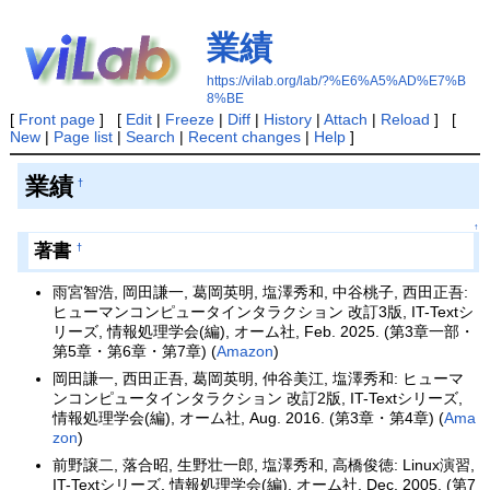
業績
https://vilab.org/lab/?%E6%A5%AD%E7%B
8%BE
[
Front page
] [
Edit
|
Freeze
|
Diff
|
History
|
Attach
|
Reload
] [
New
|
Page list
|
Search
|
Recent changes
|
Help
]
業績
†
↑
著書
†
雨宮智浩, 岡田謙一, 葛岡英明, 塩澤秀和, 中谷桃子, 西田正吾:
ヒューマンコンピュータインタラクション 改訂3版, IT-Textシ
リーズ, 情報処理学会(編), オーム社, Feb. 2025. (第3章一部・
第5章・第6章・第7章) (
Amazon
)
岡田謙一, 西田正吾, 葛岡英明, 仲谷美江, 塩澤秀和: ヒューマ
ンコンピュータインタラクション 改訂2版, IT-Textシリーズ,
情報処理学会(編), オーム社, Aug. 2016. (第3章・第4章) (
Ama
zon
)
前野譲二, 落合昭, 生野壮一郎, 塩澤秀和, 高橋俊徳: Linux演習,
IT-Textシリーズ, 情報処理学会(編), オーム社, Dec. 2005. (第7