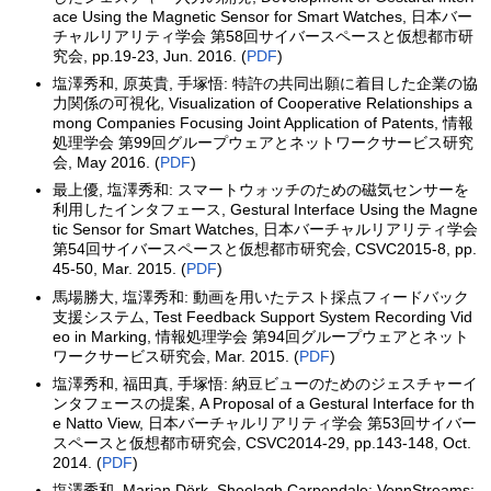
ace Using the Magnetic Sensor for Smart Watches, 日本バー
チャルリアリティ学会 第58回サイバースペースと仮想都市研
究会, pp.19-23, Jun. 2016. (
PDF
)
塩澤秀和, 原英貴, 手塚悟: 特許の共同出願に着目した企業の協
力関係の可視化, Visualization of Cooperative Relationships a
mong Companies Focusing Joint Application of Patents, 情報
処理学会 第99回グループウェアとネットワークサービス研究
会, May 2016. (
PDF
)
最上優, 塩澤秀和: スマートウォッチのための磁気センサーを
利用したインタフェース, Gestural Interface Using the Magne
tic Sensor for Smart Watches, 日本バーチャルリアリティ学会
第54回サイバースペースと仮想都市研究会, CSVC2015-8, pp.
45-50, Mar. 2015. (
PDF
)
馬場勝大, 塩澤秀和: 動画を用いたテスト採点フィードバック
支援システム, Test Feedback Support System Recording Vid
eo in Marking, 情報処理学会 第94回グループウェアとネット
ワークサービス研究会, Mar. 2015. (
PDF
)
塩澤秀和, 福田真, 手塚悟: 納豆ビューのためのジェスチャーイ
ンタフェースの提案, A Proposal of a Gestural Interface for th
e Natto View, 日本バーチャルリアリティ学会 第53回サイバー
スペースと仮想都市研究会, CSVC2014-29, pp.143-148, Oct.
2014. (
PDF
)
塩澤秀和, Marian Dörk, Sheelagh Carpendale: VennStreams: