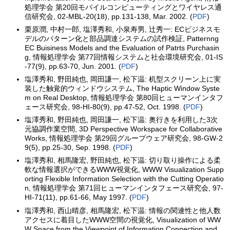
処理学会 第20回モバイルコンピューティングとワイヤレス通
信研究会, 02-MBL-20(18), pp.131-138, Mar. 2002. (
PDF
)
栗原潤, 中村一郎, 塩澤秀和, 小泉寿男, 辻秀一: ECビジネスモ
デルのパターン化と部品調達システムの試作検証, Patternng
EC Buisiness Models and the Evaluation of Patrts Purchasin
g, 情報処理学会 第77回情報システムと社会環境研究会, 01-IS
-77(9), pp.63-70, Jun. 2001. (
PDF
)
塩澤秀和, 野田純也, 岡田謙一, 松下温: 机型スクリーン上に実
装した触覚的ウィンドウシステム, The Haptic Window Syste
m on Real Desktop, 情報処理学会 第80回ヒューマンインタフ
ェース研究会, 98-HI-80(9), pp.47-52, Oct. 1998. (
PDF
)
塩澤秀和, 野田純也, 岡田謙一, 松下温: 奥行きを利用した3次
元協調作業空間, 3D Perspective Workspace for Collaborative
Works, 情報処理学会 第29回グループウェア研究会, 98-GW-2
9(5), pp.25-30, Sep. 1998. (
PDF
)
塩澤秀和, 相馬隆宏, 野田純也, 松下温: 切り取り操作による柔
軟な情報選択ができるWWW視覚化, WWW Visualization Supp
orting Flexible Information Selection with the Cutting Operatio
n, 情報処理学会 第71回ヒューマンインタフェース研究会, 97-
HI-71(11), pp.61-66, May 1997. (
PDF
)
塩澤秀和, 西山晴彦, 相馬隆宏, 松下温: 情報の関連性と他人数
アクセスに着目したWWW空間の視覚化, Visualization of WW
W Space from the Viewpoint of Information Connection and