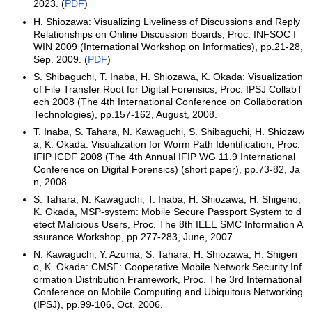
2023. (
PDF
)
H. Shiozawa: Visualizing Liveliness of Discussions and Reply
Relationships on Online Discussion Boards, Proc. INFSOC I
WIN 2009 (International Workshop on Informatics), pp.21-28,
Sep. 2009. (
PDF
)
S. Shibaguchi, T. Inaba, H. Shiozawa, K. Okada: Visualization
of File Transfer Root for Digital Forensics, Proc. IPSJ CollabT
ech 2008 (The 4th International Conference on Collaboration
Technologies), pp.157-162, August, 2008.
T. Inaba, S. Tahara, N. Kawaguchi, S. Shibaguchi, H. Shiozaw
a, K. Okada: Visualization for Worm Path Identification, Proc.
IFIP ICDF 2008 (The 4th Annual IFIP WG 11.9 International
Conference on Digital Forensics) (short paper), pp.73-82, Ja
n, 2008.
S. Tahara, N. Kawaguchi, T. Inaba, H. Shiozawa, H. Shigeno,
K. Okada, MSP-system: Mobile Secure Passport System to d
etect Malicious Users, Proc. The 8th IEEE SMC Information A
ssurance Workshop, pp.277-283, June, 2007.
N. Kawaguchi, Y. Azuma, S. Tahara, H. Shiozawa, H. Shigen
o, K. Okada: CMSF: Cooperative Mobile Network Security Inf
ormation Distribution Framework, Proc. The 3rd International
Conference on Mobile Computing and Ubiquitous Networking
(IPSJ), pp.99-106, Oct. 2006.