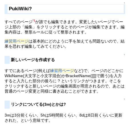
↑
PukiWiki?
*1
すべてのページ
が誰でも編集できます。変更したいページでペー
ジ上部の「編集」をクリックするとそのページが編集できます。編
集内容は、整形ルールに従って整形されます。
練習用ページ
は基本的にどのように手を加えても問題ないので、結
果を恐れず編集してみてください。
↑
新しいページを作成する
すでにあるページ(例えば
練習用ページ
など)で、ページのどこかに
WikiName(大文字と小文字混合)かBracketName([[]]で囲う)を入力
すると入力した部分の後ろに ? というリンクがつきます。そこを
クリックすると新しいページの編集画面が用意されるので、あとは
普通のページ変更と同様に書き込むことができます。
↑
リンクについてる(3m)とかは?
3mは3分前くらい、5hは5時間前くらい、8dは8日前くらいに更新
された、という意味です。