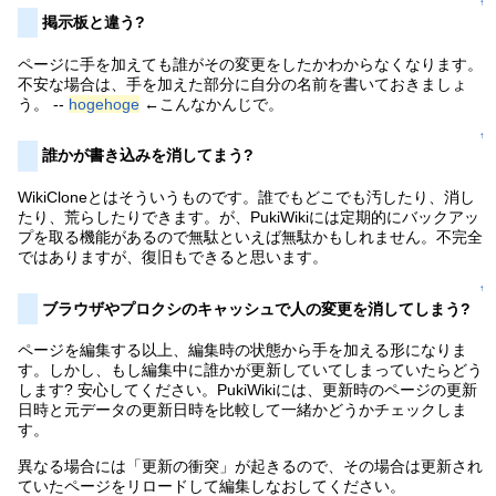
↑
掲示板と違う?
ページに手を加えても誰がその変更をしたかわからなくなります。
不安な場合は、手を加えた部分に自分の名前を書いておきましょ
う。 --
hogehoge
←こんなかんじで。
↑
誰かが書き込みを消してまう?
WikiCloneとはそういうものです。誰でもどこでも汚したり、消し
たり、荒らしたりできます。が、PukiWikiには定期的にバックアッ
プを取る機能があるので無駄といえば無駄かもしれません。不完全
ではありますが、復旧もできると思います。
↑
ブラウザやプロクシのキャッシュで人の変更を消してしまう?
ページを編集する以上、編集時の状態から手を加える形になりま
す。しかし、もし編集中に誰かが更新していてしまっていたらどう
します? 安心してください。PukiWikiには、更新時のページの更新
日時と元データの更新日時を比較して一緒かどうかチェックしま
す。
異なる場合には「更新の衝突」が起きるので、その場合は更新され
ていたページをリロードして編集しなおしてください。