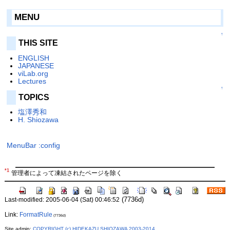
MENU
↑
THIS SITE
ENGLISH
JAPANESE
viLab.org
Lectures
↑
TOPICS
塩澤秀和
H. Shiozawa
MenuBar
:config
*1
管理者によって凍結されたページを除く
(7736d)
Last-modified: 2005-06-04 (Sat) 00:46:52
Link:
FormatRule
(7736d)
Site admin:
COPYRIGHT (c) HIDEKAZU SHIOZAWA 2003-2014