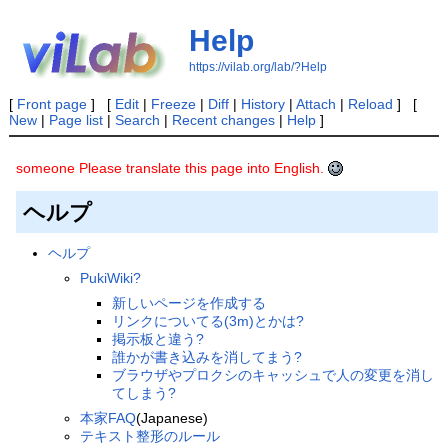
Help
https://vilab.org/lab/?Help
[
Front page
] [
Edit
|
Freeze
|
Diff
|
History
|
Attach
|
Reload
] [
New
|
Page list
|
Search
|
Recent changes
|
Help
]
someone Please translate this page into English.
ヘルプ
ヘルプ
PukiWiki?
新しいページを作成する
リンクについてる(3m)とかは?
掲示板と違う?
誰かが書き込みを消してまう?
ブラウザやプロクシのキャッシュで人の変更を消し
てしまう?
本家FAQ
(Japanese)
テキスト整形のルール