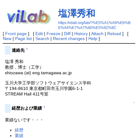
塩澤秀和
https://vilab.org/lab/?%E5%A1%A9%E6%B
E%A4%E7%A7%80%E5%92%8C
[
Front page
] [
Edit
|
Freeze
|
Diff
|
History
|
Attach
|
Reload
] [
New
|
Page list
|
Search
|
Recent changes
|
Help
]
†
連絡先
塩澤 秀和
教授，博士（工学）
shiozawa (at) eng.tamagawa.ac.jp
玉川大学工学部ソフトウェアサイエンス学科
〒194-8610 東京都町田市玉川学園6-1-1
STREAM Hall 411号室
↑
†
経歴および業績
業績ないです・・・
経歴
業績