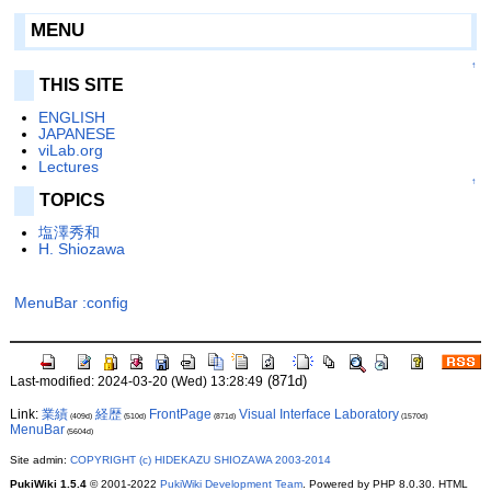
MENU
↑
THIS SITE
ENGLISH
JAPANESE
viLab.org
Lectures
↑
TOPICS
塩澤秀和
H. Shiozawa
MenuBar
:config
(871d)
Last-modified: 2024-03-20 (Wed) 13:28:49
Link:
業績
経歴
FrontPage
Visual Interface Laboratory
(409d)
(510d)
(871d)
(1570d)
MenuBar
(5604d)
Site admin:
COPYRIGHT (c) HIDEKAZU SHIOZAWA 2003-2014
PukiWiki 1.5.4
© 2001-2022
PukiWiki Development Team
. Powered by PHP 8.0.30. HTML