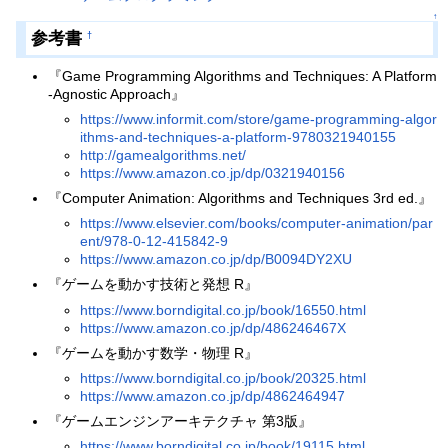
↑
参考書
†
『Game Programming Algorithms and Techniques: A Platform
-Agnostic Approach』
https://www.informit.com/store/game-programming-algor
ithms-and-techniques-a-platform-9780321940155
http://gamealgorithms.net/
https://www.amazon.co.jp/dp/0321940156
『Computer Animation: Algorithms and Techniques 3rd ed.』
https://www.elsevier.com/books/computer-animation/par
ent/978-0-12-415842-9
https://www.amazon.co.jp/dp/B0094DY2XU
『ゲームを動かす技術と発想 R』
https://www.borndigital.co.jp/book/16550.html
https://www.amazon.co.jp/dp/486246467X
『ゲームを動かす数学・物理 R』
https://www.borndigital.co.jp/book/20325.html
https://www.amazon.co.jp/dp/4862464947
『ゲームエンジンアーキテクチャ 第3版』
https://www.borndigital.co.jp/book/19115.html