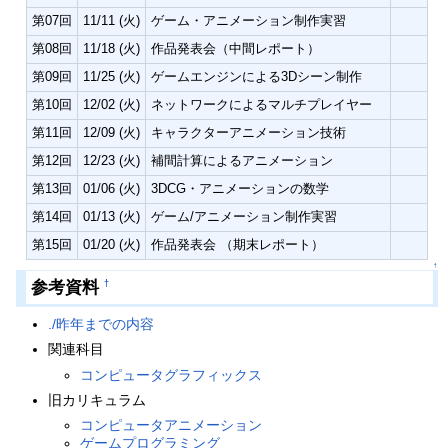
第07回
11/11 (火)
ゲーム・アニメーション制作実習
第08回
11/18 (火)
作品発表会（中間レポート）
第09回
11/25 (火)
ゲームエンジンによる3Dシーン制作
第10回
12/02 (火)
ネットワークによるマルチプレイヤー
第11回
12/09 (火)
キャラクターアニメーション技術
第12回
12/23 (火)
補間計算によるアニメーション
第13回
01/06 (火)
3DCG・アニメーションの数学
第14回
01/13 (火)
ゲーム/アニメーション制作実習
第15回
01/20 (火)
作品発表会 （期末レポート）
↑
参考資料
†
./昨年までの内容
関連科目
コンピュータグラフィックス
旧カリキュラム
コンピュータアニメーション
ゲームプログラミング