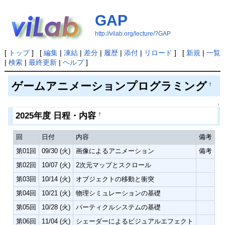
GAP
http://vilab.org/lecture/?GAP
[
トップ
] [
編集
|
凍結
|
差分
|
履歴
|
添付
|
リロード
] [
新規
|
一覧
|
検索
|
最終更新
|
ヘルプ
]
ゲームアニメーションプログラミング
†
↑
2025年度 日程・内容
†
回
日付
内容
備考
第01回
09/30 (火)
画像によるアニメーション
備考
第02回
10/07 (火)
2次元マップとスクロール
第03回
10/14 (火)
オブジェクトの移動と衝突
第04回
10/21 (火)
物理シミュレーションの基礎
第05回
10/28 (火)
パーティクルシステムの基礎
第06回
11/04 (火)
シェーダーによるビジュアルエフェクト