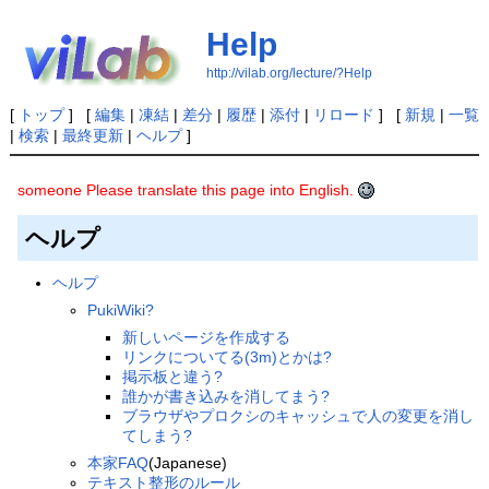
Help
http://vilab.org/lecture/?Help
[
トップ
] [
編集
|
凍結
|
差分
|
履歴
|
添付
|
リロード
] [
新規
|
一覧
|
検索
|
最終更新
|
ヘルプ
]
someone Please translate this page into English.
ヘルプ
ヘルプ
PukiWiki?
新しいページを作成する
リンクについてる(3m)とかは?
掲示板と違う?
誰かが書き込みを消してまう?
ブラウザやプロクシのキャッシュで人の変更を消し
てしまう?
本家FAQ
(Japanese)
テキスト整形のルール