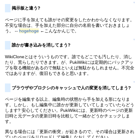
↑
掲示板と違う?
ページに手を加えても誰がその変更をしたかわからなくなります。
不安な場合は、手を加えた部分に自分の名前を書いておきましょ
う。 --
hogehoge
←こんなかんじで。
↑
誰かが書き込みを消してまう?
WikiCloneとはそういうものです。誰でもどこでも汚したり、消し
たり、荒らしたりできます。が、PukiWikiには定期的にバックアッ
プを取る機能があるので無駄といえば無駄かもしれません。不完全
ではありますが、復旧もできると思います。
↑
ブラウザやプロクシのキャッシュで人の変更を消してしまう?
ページを編集する以上、編集時の状態から手を加える形になりま
す。しかし、もし編集中に誰かが更新していてしまっていたらどう
します? 安心してください。PukiWikiには、更新時のページの更新
日時と元データの更新日時を比較して一緒かどうかチェックしま
す。
異なる場合には「更新の衝突」が起きるので、その場合は更新され
ていたページをリロードして編集しなおしてください。