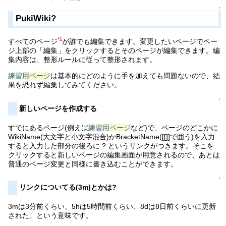
↑
PukiWiki?
*1
すべてのページ
が誰でも編集できます。変更したいページでペー
ジ上部の「編集」をクリックするとそのページが編集できます。編
集内容は、整形ルールに従って整形されます。
練習用ページ
は基本的にどのように手を加えても問題ないので、結
果を恐れず編集してみてください。
↑
新しいページを作成する
すでにあるページ(例えば
練習用ページ
など)で、ページのどこかに
WikiName(大文字と小文字混合)かBracketName([[]]で囲う)を入力
すると入力した部分の後ろに ? というリンクがつきます。そこを
クリックすると新しいページの編集画面が用意されるので、あとは
普通のページ変更と同様に書き込むことができます。
↑
リンクについてる(3m)とかは?
3mは3分前くらい、5hは5時間前くらい、8dは8日前くらいに更新
された、という意味です。