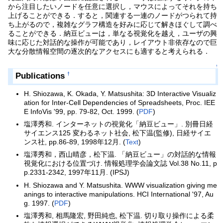
から注目したいノードを任意に選択し，マウスによってそれを持ち
上げることができる．すると，関連する一連のノードがつられて持
ち上がるので，複雑なグラフ構造を好みに応じて解きほぐして調べ
ることができる．納豆ビューは，単なる視覚化を越え，ユーザの興
味に応じた対話的な操作が可能であり，レイアウト非依存なので巨
大な分散情報空間の逐次的なアクセスにも適すると考えられる．
↑
Publications
†
H. Shiozawa, K. Okada, Y. Matsushita: 3D Interactive Visualiz
ation for Inter-Cell Dependencies of Spreadsheets, Proc. IEE
E InfoVis '99, pp. 79-82, Oct. 1999. (
PDF
)
塩澤秀和. インターネットの視覚化「納豆ビュー」. 別冊日経
サイエンス125 変わるネット社会, 松下温(監修), 日経サイエ
ンス社, pp.86-89, 1998年12月. (
Text
)
塩澤秀和，西山晴彦，松下温. 「納豆ビュー」の対話的な情報
視覚化における位置づけ. 情報処理学会論文誌 Vol.38 No.11, p
p.2331-2342, 1997年11月. (IPSJ)
H. Shiozawa and Y. Matsushita. WWW visualization giving me
anings to interactive manipulations. HCI International '97, Au
g. 1997. (
PDF
)
塩澤秀和, 相馬隆宏, 野田純也, 松下温. 切り取り操作による柔