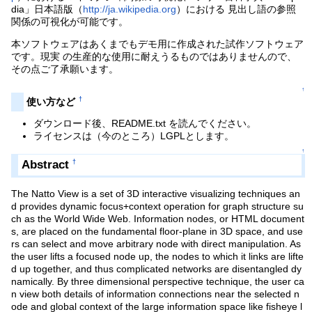
dia」日本語版（
http://ja.wikipedia.org
）における 見出し語の参照
関係の可視化が可能です。
本ソフトウェアはあくまでもデモ用に作成された試作ソフトウェア
です。現実 の生産的な使用に耐えうるものではありませんので、
その点ご了承願います。
↑
†
使い方など
ダウンロード後、README.txt を読んでください。
ライセンスは（今のところ）LGPLとします。
↑
Abstract
†
The Natto View is a set of 3D interactive visualizing techniques an
d provides dynamic focus+context operation for graph structure su
ch as the World Wide Web. Information nodes, or HTML document
s, are placed on the fundamental floor-plane in 3D space, and use
rs can select and move arbitrary node with direct manipulation. As
the user lifts a focused node up, the nodes to which it links are lifte
d up together, and thus complicated networks are disentangled dy
namically. By three dimensional perspective technique, the user ca
n view both details of information connections near the selected n
ode and global context of the large information space like fisheye l