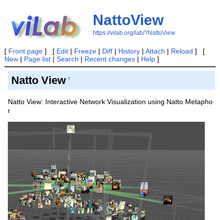
NattoView
https://vilab.org/lab/?NattoView
[
Front page
] [
Edit
|
Freeze
|
Diff
|
History
|
Attach
|
Reload
] [
New
|
Page list
|
Search
|
Recent changes
|
Help
]
Natto View
†
Natto View: Interactive Network Visualization using Natto Metapho
r