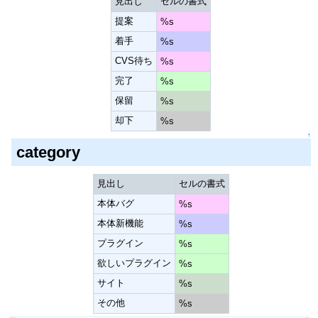
見出し
セルの書式
提案
%s
着手
%s
CVS待ち
%s
完了
%s
保留
%s
却下
%s
↑
category
見出し
セルの書式
本体バグ
%s
本体新機能
%s
プラグイン
%s
欲しいプラグイン
%s
サイト
%s
その他
%s