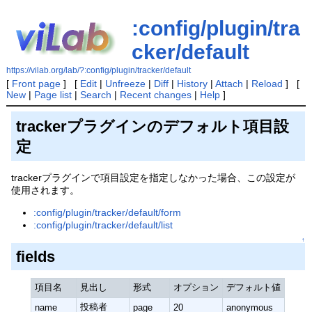
:config/plugin/tra
cker/default
https://vilab.org/lab/?:config/plugin/tracker/default
[
Front page
] [
Edit
|
Unfreeze
|
Diff
|
History
|
Attach
|
Reload
] [
New
|
Page list
|
Search
|
Recent changes
|
Help
]
trackerプラグインのデフォルト項目設
定
trackerプラグインで項目設定を指定しなかった場合、この設定が
使用されます。
:config/plugin/tracker/default/form
:config/plugin/tracker/default/list
↑
fields
項目名
見出し
形式
オプション
デフォルト値
投稿者
name
page
20
anonymous