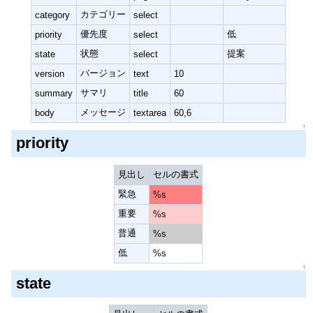
カテゴリー
category
select
優先度
低
priority
select
状態
提案
state
select
バージョン
version
text
10
サマリ
summary
title
60
メッセージ
body
textarea
60,6
↑
priority
見出し
セルの書式
緊急
%s
重要
%s
普通
%s
低
%s
↑
state