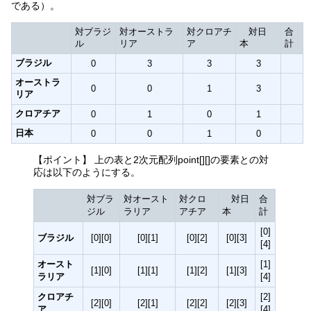
である）。
対ブラジ
対オーストラ
対クロアチ
対日
合
ル
リア
ア
本
計
ブラジル
0
3
3
3
オーストラ
0
0
1
3
リア
クロアチア
0
1
0
1
日本
0
0
1
0
【ポイント】 上の表と2次元配列point[][]の要素との対
応は以下のようにする。
対ブラ
対オースト
対クロ
対日
合
ジル
ラリア
アチア
本
計
[0]
ブラジル
[0][0]
[0][1]
[0][2]
[0][3]
[4]
オースト
[1]
[1][0]
[1][1]
[1][2]
[1][3]
ラリア
[4]
クロアチ
[2]
[2][0]
[2][1]
[2][2]
[2][3]
ア
[4]