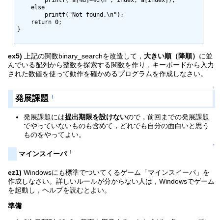
        printf("a[%d]=%d\n", index, a[index]);

    else

        printf("Not found.\n");

    return 0;    

}

ex5)
上記の関数binary_searchを改造して，
大きい順（降順）
に並
んでいる配列から整数を探索する関数を作り，キーボードから入力
された数値を使って動作を確かめるプログラムを作成しなさい。
↑
発展課題
†
発展課題には
提出期限を設けない
ので，前回までの発展課題
でやっていないものも含めて，どれでも自分の面白いと思う
ものをやってよい。
↑
†
マインスイーパ
ez1)
Windowsにも標準でついてくるゲーム「マインスイーパ」を
作成しなさい。詳しいルールが分からない人は，Windowsでゲーム
を起動し，ヘルプを読むとよい。
準備