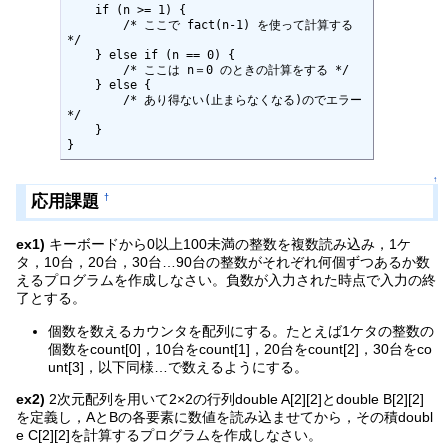
    if (n >= 1) {

        /* ここで fact(n-1) を使って計算する 
*/

    } else if (n == 0) {

        /* ここは n＝0 のときの計算をする */

    } else {

        /* あり得ない(止まらなくなる)のでエラー 
*/

    }

}
↑
応用課題
†
ex1)
キーボードから0以上100未満の整数を複数読み込み，1ケ
タ，10台，20台，30台…90台の整数がそれぞれ何個ずつあるか数
えるプログラムを作成しなさい。負数が入力された時点で入力の終
了とする。
個数を数えるカウンタを配列にする。たとえば1ケタの整数の
個数をcount[0]，10台をcount[1]，20台をcount[2]，30台をco
unt[3]，以下同様…で数えるようにする。
ex2)
2次元配列を用いて2×2の行列double A[2][2]とdouble B[2][2]
を定義し，AとBの各要素に数値を読み込ませてから，その積doubl
e C[2][2]を計算するプログラムを作成しなさい。