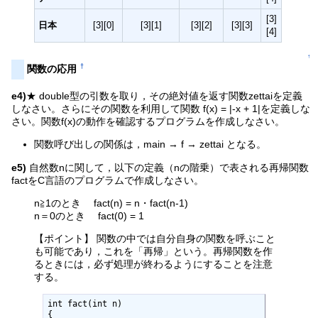
[3]
日本
[3][0]
[3][1]
[3][2]
[3][3]
[4]
↑
†
関数の応用
e4)
★ double型の引数を取り，その絶対値を返す関数zettaiを定義
しなさい。さらにその関数を利用して関数 f(x) = |-x + 1|を定義しな
さい。関数f(x)の動作を確認するプログラムを作成しなさい。
関数呼び出しの関係は，main → f → zettai となる。
e5)
自然数nに関して，以下の定義（nの階乗）で表される再帰関数
factをC言語のプログラムで作成しなさい。
n≧1のとき fact(n) = n・fact(n-1)
n＝0のとき fact(0) = 1
【ポイント】 関数の中では自分自身の関数を呼ぶこと
も可能であり，これを「再帰」という。再帰関数を作
るときには，必ず処理が終わるようにすることを注意
する。
int fact(int n)

{
