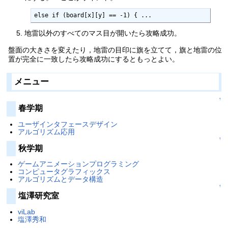
else if (board[x][y] == -1) { ...
地雷以外のすべてのマス目が開いたら攻略成功。
盤面の大きさを変えたり，地雷の目印に旗を立てて，旗と地雷の位
置が完全に一致したら攻略成功にするともっとよい。
メニュー
↑
春学期
ユーザインタフェースデザイン
アルゴリズム応用
↑
秋学期
ゲームアニメーションプログラミング
コンピュータグラフィックス
アルゴリズムとデータ構造
↑
塩澤研究室
viLab
塩澤秀和