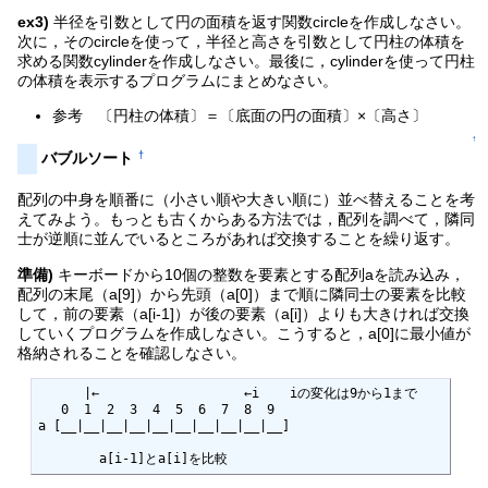
ex3)
半径を引数として円の面積を返す関数circleを作成しなさい。
次に，そのcircleを使って，半径と高さを引数として円柱の体積を
求める関数cylinderを作成しなさい。最後に，cylinderを使って円柱
の体積を表示するプログラムにまとめなさい。
参考 〔円柱の体積〕＝〔底面の円の面積〕×〔高さ〕
↑
†
バブルソート
配列の中身を順番に（小さい順や大きい順に）並べ替えることを考
えてみよう。もっとも古くからある方法では，配列を調べて，隣同
士が逆順に並んでいるところがあれば交換することを繰り返す。
準備)
キーボードから10個の整数を要素とする配列aを読み込み，
配列の末尾（a[9]）から先頭（a[0]）まで順に隣同士の要素を比較
して，前の要素（a[i-1]）が後の要素（a[i]）よりも大きければ交換
していくプログラムを作成しなさい。こうすると，a[0]に最小値が
格納されることを確認しなさい。
      |←                   ←i    iの変化は9から1まで

   0  1  2  3  4  5  6  7  8  9

a [__|__|__|__|__|__|__|__|__|__]

        a[i-1]とa[i]を比較