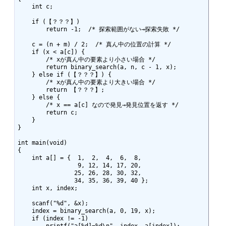
    int c;

    if (【？？？】) 

        return -1;  /* 探索範囲がない→探索失敗 */

    c = (n + m) / 2;  /* 真ん中の位置の計算 */

    if (x < a[c]) { 

        /* xが真ん中の要素より小さい場合 */

        return binary_search(a, n, c - 1, x);

    } else if (【？？？】) {

        /* xが真ん中の要素より大きい場合 */

        return 【？？？】;

    } else {

        /* x == a[c] なので発見→発見位置を返す */

        return c;

    }

}

int main(void)

{

    int a[] = {  1,  2,  4,  6,  8, 

                 9, 12, 14, 17, 20,

                25, 26, 28, 30, 32, 

                34, 35, 36, 39, 40 };

    int x, index;

    scanf("%d", &x);    

    index = binary_search(a, 0, 19, x);

    if (index != -1)
