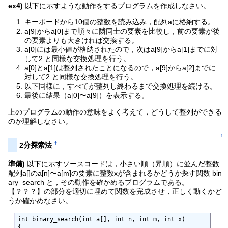
ex4)
以下に示すような動作をするプログラムを作成しなさい。
キーボードから10個の整数を読み込み，配列aに格納する。
a[9]からa[0]まで順々に隣同士の要素を比較し，前の要素が後
の要素よりも大きければ交換する。
a[0]には最小値が格納されたので，次はa[9]からa[1]までに対
して2.と同様な交換処理を行う。
a[0]とa[1]は整列されたことになるので，a[9]からa[2]までに
対して2.と同様な交換処理を行う。
以下同様に，すべてが整列し終わるまで交換処理を続ける。
最後に結果（a[0]〜a[9]）を表示する。
上のプログラムの動作の意味をよく考えて，どうして整列ができる
のか理解しなさい。
↑
†
2分探索法
準備)
以下に示すソースコードは，小さい順（昇順）に並んだ整数
配列a[]のa[n]〜a[m]の要素に整数xが含まれるかどうか探す関数 bin
ary_search と，その動作を確かめるプログラムである。
【？？？】の部分を適切に埋めて関数を完成させ，正しく動くかど
うか確かめなさい。
int binary_search(int a[], int n, int m, int x)

{
