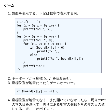
ゲーム
盤面を表示する。下記は数字で表示する例。
printf("   ");

for (x = 0; x < 9; x++) {

    printf("%d ", x);

}

for (y = 0; y < 9; y++) {

    printf("%d: ", y);

    for (x = 0; x < 9; x++) {

        if (board[x][y] < 0)

            printf("- ");

        else

            printf("%d ", board[x][y]);

    }

    printf("\n");

 }
キーボードから座標 (x, y) を読み込む。
座標位置が地雷だったらゲームオーバー。
if (board[x][y] == -2) { ...
座標位置が地雷でなく，まだ開いていなかったら，周りの8つ
のマス目を調べて，周りにある地雷の個数をそのマス目の値
にする。※ここがポイント。