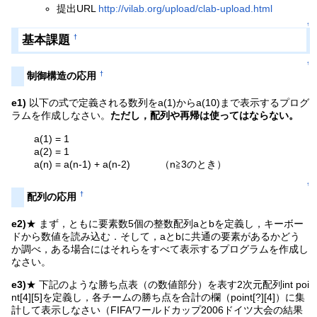
提出URL
http://vilab.org/upload/clab-upload.html
↑
基本課題
†
↑
†
制御構造の応用
e1)
以下の式で定義される数列をa(1)からa(10)まで表示するプログ
ラムを作成しなさい。
ただし，配列や再帰は使ってはならない。
a(1) = 1
a(2) = 1
a(n) = a(n-1) + a(n-2) （n≧3のとき）
↑
†
配列の応用
e2)
★ まず，ともに要素数5個の整数配列aとbを定義し，キーボー
ドから数値を読み込む．そして，aとbに共通の要素があるかどう
か調べ，ある場合にはそれらをすべて表示するプログラムを作成し
なさい。
e3)
★ 下記のような勝ち点表（の数値部分）を表す2次元配列int poi
nt[4][5]を定義し，各チームの勝ち点を合計の欄（point[?][4]）に集
計して表示しなさい（FIFAワールドカップ2006ドイツ大会の結果