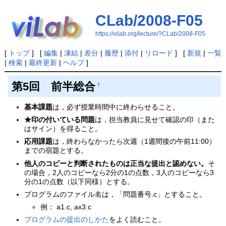
CLab/2008-F05
https://vilab.org/lecture/?CLab/2008-F05
[
トップ
] [
編集
|
凍結
|
差分
|
履歴
|
添付
|
リロード
] [
新規
|
一覧
|
検索
|
最終更新
|
ヘルプ
]
第5回 前半総合
†
基本課題
は，必ず授業時間中に終わらせること。
★印の付いている問題
は，担当教員に見せて確認の印（また
はサイン）を得ること。
応用課題
は，終わらなかったら次週（1週間後の午前11:00）
までの宿題とする。
他人のコピーと判断されたものは正当な提出と認めない。
そ
の場合，2人のコピーなら2分の1の点数，3人のコピーなら3
分の1の点数（以下同様）とする。
プログラムのファイル名は，「問題番号.c」とすること。
例： a1.c, ax3.c
プログラムの提出のしかた
をよく読むこと。