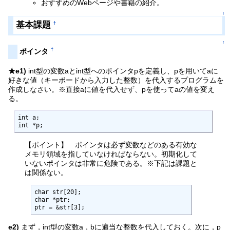
おすすめのWebページや書籍の紹介。
↑
基本課題
†
↑
†
ポインタ
★e1)
int型の変数aとint型へのポインタpを定義し、pを用いてaに
好きな値（キーボードから入力した整数）を代入するプログラムを
作成しなさい。※直接aに値を代入せず、pを使ってaの値を変え
る。
int a;

int *p;
【ポイント】 ポインタは必ず変数などのある有効な
メモリ領域を指していなければならない。初期化して
いないポインタは非常に危険である。※下記は課題と
は関係ない。
char str[20];

char *ptr;

ptr = &str[3];
e2)
まず，int型の変数a，bに適当な整数を代入しておく。次に，p