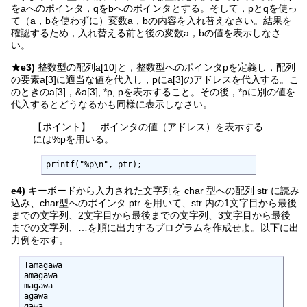
をaへのポインタ，qをbへのポインタとする。そして，pとqを使っ
て（a，bを使わずに）変数a，bの内容を入れ替えなさい。結果を
確認するため，入れ替える前と後の変数a，bの値を表示しなさ
い。
★e3)
整数型の配列a[10]と，整数型へのポインタpを定義し，配列
の要素a[3]に適当な値を代入し，pにa[3]のアドレスを代入する。こ
のときのa[3]，&a[3], *p, pを表示すること。その後，*pに別の値を
代入するとどうなるかも同様に表示しなさい。
【ポイント】 ポインタの値（アドレス）を表示する
には%pを用いる。
printf("%p\n", ptr);
e4)
キーボードから入力された文字列を char 型への配列 str に読み
込み、char型へのポインタ ptr を用いて、str 内の1文字目から最後
までの文字列、2文字目から最後までの文字列、3文字目から最後
までの文字列、…を順に出力するプログラムを作成せよ。以下に出
力例を示す。
Tamagawa

amagawa

magawa

agawa

gawa
