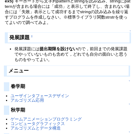
ex5)
キーボードから文字列patternとstringを読み込み、stringにpat
ternが含まれる場合には「成功」と表示して終了し、含まれない場
合には「失敗」表示として成功するまでstringの読み込みを繰り返
すプログラムを作成しなさい。※標準ライブラリ関数strstrを使っ
てよいので調べてみよ。
↑
発展課題
†
発展課題には
提出期限を設けない
ので，前回までの発展課題
でやっていないものも含めて，どれでも自分の面白いと思う
ものをやってよい。
メニュー
↑
春学期
ユーザインタフェースデザイン
アルゴリズム応用
↑
秋学期
ゲームアニメーションプログラミング
コンピュータグラフィックス
アルゴリズムとデータ構造
↑