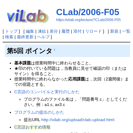
CLab/2006-F05
https://vilab.org/lecture/?CLab/2006-F05
[
トップ
] [
編集
|
凍結
|
差分
|
履歴
|
添付
|
リロード
] [
新規
|
一覧
|
検索
|
最終更新
|
ヘルプ
]
第5回 ポインタ
†
基本課題
は授業時間中に終わらせること。
★印の付いている問題は，当教員に見せて確認の印（または
サイン）を得ること。
授業時間中に終わらなかった
応用課題
は，次回（2週間後）ま
での宿題とする。
C言語のコンパイルと実行のしかた
プログラムのファイル名は，「問題番号.c」としてくだ
さい。例：a1.c, ax3.c
プログラムの提出のしかた
提出URL
http://vilab.org/upload/clab-upload.html
C言語おすすめ情報