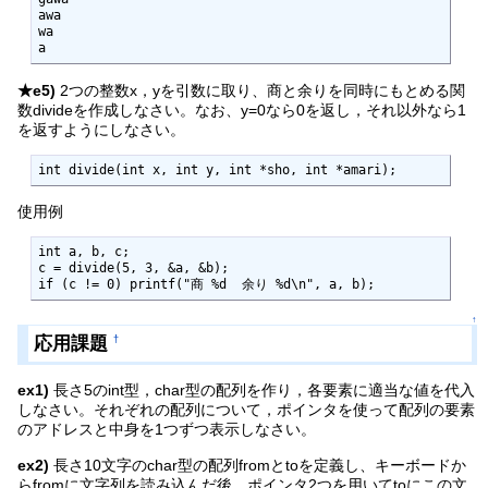
awa

wa

a
★e5)
2つの整数x，yを引数に取り、商と余りを同時にもとめる関
数divideを作成しなさい。なお、y=0なら0を返し，それ以外なら1
を返すようにしなさい。
int divide(int x, int y, int *sho, int *amari);
使用例
int a, b, c;

c = divide(5, 3, &a, &b);

if (c != 0) printf("商 %d  余り %d\n", a, b);
↑
応用課題
†
ex1)
長さ5のint型，char型の配列を作り，各要素に適当な値を代入
しなさい。それぞれの配列について，ポインタを使って配列の要素
のアドレスと中身を1つずつ表示しなさい。
ex2)
長さ10文字のchar型の配列fromとtoを定義し、キーボードか
らfromに文字列を読み込んだ後、ポインタ2つを用いてtoにこの文