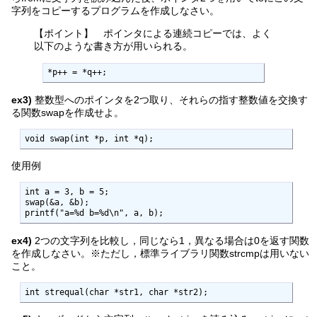
字列をコピーするプログラムを作成しなさい。
【ポイント】 ポインタによる連続コピーでは、よく
以下のような書き方が用いられる。
*p++ = *q++;
ex3)
整数型へのポインタを2つ取り、それらの指す整数値を交換す
る関数swapを作成せよ。
void swap(int *p, int *q);
使用例
int a = 3, b = 5;

swap(&a, &b);

printf("a=%d b=%d\n", a, b);
ex4)
2つの文字列を比較し，同じなら1，異なる場合は0を返す関数
を作成しなさい。※ただし，標準ライブラリ関数strcmpは用いない
こと。
int strequal(char *str1, char *str2);