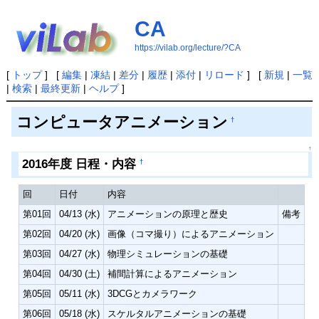
CA
https://vilab.org/lecture/?CA
[
トップ
] [
編集
|
凍結
|
差分
|
履歴
|
添付
|
リロード
] [
新規
|
一覧
|
検索
|
最終更新
|
ヘルプ
]
コンピュータアニメーション
†
↑
2016年度 日程・内容
†
回
日付
内容
第01回
04/13 (水)
アニメーションの原理と歴史
備考
第02回
04/20 (水)
画像（コマ撮り）によるアニメーション
第03回
04/27 (水)
物理シミュレーションの基礎
第04回
04/30 (土)
補間計算によるアニメーション
第05回
05/11 (水)
3DCGとカメラワーク
第06回
05/18 (水)
スケルタルアニメーションの基礎