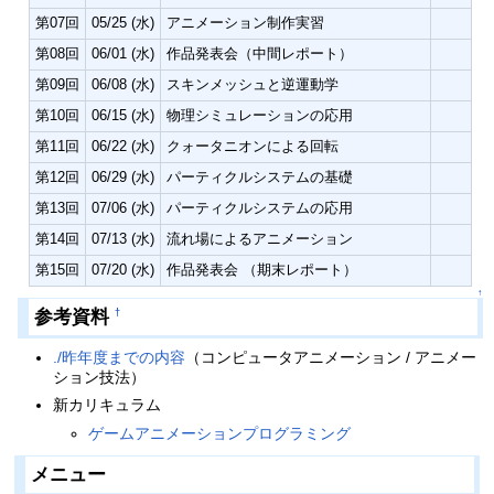
第07回
05/25 (水)
アニメーション制作実習
第08回
06/01 (水)
作品発表会（中間レポート）
第09回
06/08 (水)
スキンメッシュと逆運動学
第10回
06/15 (水)
物理シミュレーションの応用
第11回
06/22 (水)
クォータニオンによる回転
第12回
06/29 (水)
パーティクルシステムの基礎
第13回
07/06 (水)
パーティクルシステムの応用
第14回
07/13 (水)
流れ場によるアニメーション
第15回
07/20 (水)
作品発表会 （期末レポート）
↑
参考資料
†
./昨年度までの内容
（コンピュータアニメーション / アニメー
ション技法）
新カリキュラム
ゲームアニメーションプログラミング
メニュー