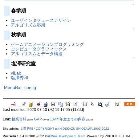
↑
春学期
ユーザインタフェースデザイン
アルゴリズム応用
↑
秋学期
ゲームアニメーションプログラミング
コンピュータグラフィックス
アルゴリズムとデータ構造
↑
塩澤研究室
viLab
塩澤秀和
MenuBar
:config
(1123d)
Last-modified: 2023-07-13 (木) 19:17:05
Link:
授業資料
GAP
CA/昨年度までの内容
(150d)
(307d)
(1123d)
Site admin:
塩澤 秀和 / COPYRIGHT (c) HIDEKAZU SHIOZAWA 2003-2022
PukiWiki 1.5.4
© 2001-2022
PukiWiki Development Team
. Powered by PHP 8.0.30. HTML