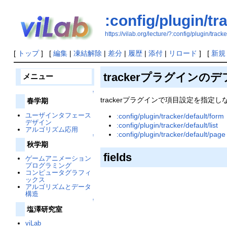
:config/plugin/tr
https://vilab.org/lecture/?:config/plugin/tracke
[
トップ
] [
編集
|
凍結解除
|
差分
|
履歴
|
添付
|
リロード
] [
新規
trackerプラグイン
メニュー
↑
trackerプラグインで項目設定を指
春学期
ユーザインタフェース
:config/plugin/tracker/default/form
デザイン
:config/plugin/tracker/default/list
アルゴリズム応用
:config/plugin/tracker/default/page
↑
秋学期
fields
ゲームアニメーション
プログラミング
コンピュータグラフィ
ックス
アルゴリズムとデータ
構造
↑
塩澤研究室
viLab