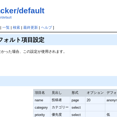
acker/default
r/default
|
一覧
|
検索
|
最終更新
|
ヘルプ
]
のデフォルト項目設定
定しなかった場合、この設定が使用されます。
項目名
見出し
形式
オプション
デフォ
投稿者
name
page
20
anony
カテゴリー
category
select
優先度
低
priority
select