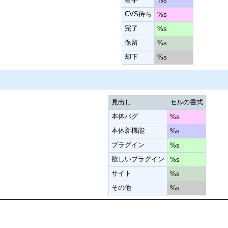
%s
CVS待ち
%s
完了
%s
保留
%s
却下
%s
見出し
セルの書式
本体バグ
%s
本体新機能
%s
プラグイン
%s
欲しいプラグイン
%s
サイト
%s
その他
%s