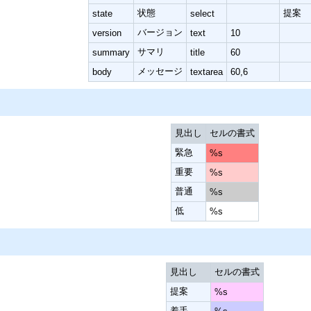
状態
提案
state
select
バージョン
version
text
10
サマリ
summary
title
60
メッセージ
body
textarea
60,6
見出し
セルの書式
緊急
%s
重要
%s
普通
%s
低
%s
見出し
セルの書式
提案
%s
着手