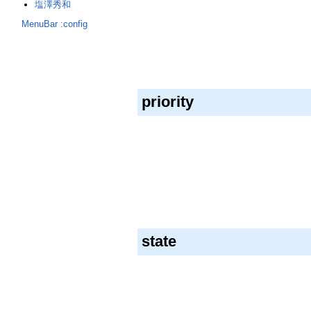
塩澤秀和
MenuBar
:config
priority
state