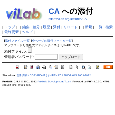
CA
への添付
https://vilab.org/lecture/?CA
[
トップ
] [
編集
|
差分
|
履歴
|
添付
|
リロード
] [
新規
|
一覧
|
検索
|
最終更新
|
ヘルプ
]
[
添付ファイル一覧
] [
全ページの添付ファイル一覧
]
アップロード可能最大ファイルサイズは 1,024KB です。
添付ファイル:
管理者パスワード:
Site admin:
塩澤 秀和 / COPYRIGHT (c) HIDEKAZU SHIOZAWA 2003-2022
PukiWiki 1.5.4
© 2001-2022
PukiWiki Development Team
. Powered by PHP 8.0.30. HTML
convert time: 0.001 sec.