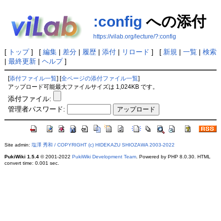
:config
への添付
https://vilab.org/lecture/?:config
[
トップ
] [
編集
|
差分
|
履歴
|
添付
|
リロード
] [
新規
|
一覧
|
検索
|
最終更新
|
ヘルプ
]
[
添付ファイル一覧
] [
全ページの添付ファイル一覧
]
アップロード可能最大ファイルサイズは 1,024KB です。
添付ファイル:
管理者パスワード:
Site admin:
塩澤 秀和 / COPYRIGHT (c) HIDEKAZU SHIOZAWA 2003-2022
PukiWiki 1.5.4
© 2001-2022
PukiWiki Development Team
. Powered by PHP 8.0.30. HTML
convert time: 0.001 sec.