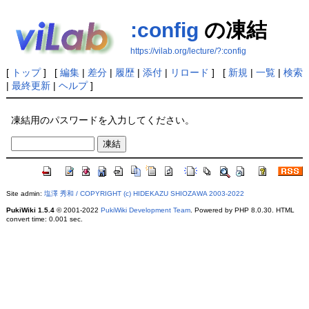
:config
の凍結
https://vilab.org/lecture/?:config
[
トップ
] [
編集
|
差分
|
履歴
|
添付
|
リロード
] [
新規
|
一覧
|
検索
|
最終更新
|
ヘルプ
]
凍結用のパスワードを入力してください。
Site admin:
塩澤 秀和 / COPYRIGHT (c) HIDEKAZU SHIOZAWA 2003-2022
PukiWiki 1.5.4
© 2001-2022
PukiWiki Development Team
. Powered by PHP 8.0.30. HTML
convert time: 0.001 sec.