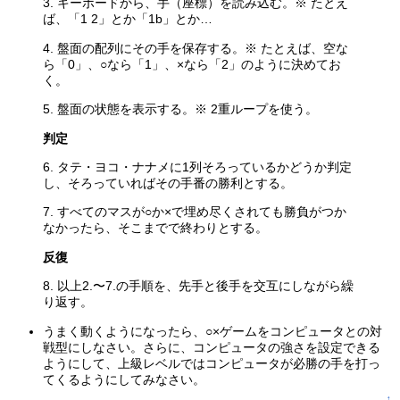
3. キーボードから、手（座標）を読み込む。※ たとえ
ば、「1 2」とか「1b」とか…
4. 盤面の配列にその手を保存する。※ たとえば、空な
ら「0」、○なら「1」、×なら「2」のように決めてお
く。
5. 盤面の状態を表示する。※ 2重ループを使う。
判定
6. タテ・ヨコ・ナナメに1列そろっているかどうか判定
し、そろっていればその手番の勝利とする。
7. すべてのマスが○か×で埋め尽くされても勝負がつか
なかったら、そこまでで終わりとする。
反復
8. 以上2.〜7.の手順を、先手と後手を交互にしながら繰
り返す。
うまく動くようになったら、○×ゲームをコンピュータとの対
戦型にしなさい。さらに、コンピュータの強さを設定できる
ようにして、上級レベルではコンピュータが必勝の手を打っ
てくるようにしてみなさい。
↑