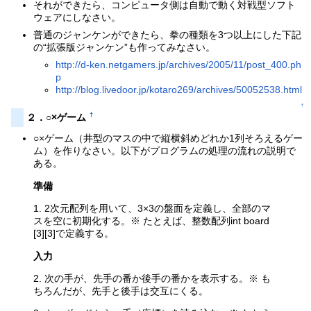
それができたら、コンピュータ側は自動で動く対戦型ソフト
ウェアにしなさい。
普通のジャンケンができたら、拳の種類を3つ以上にした下記
の“拡張版ジャンケン”も作ってみなさい。
http://d-ken.netgamers.jp/archives/2005/11/post_400.ph
p
http://blog.livedoor.jp/kotaro269/archives/50052538.html
↑
†
２．○×ゲーム
○×ゲーム（井型のマスの中で縦横斜めどれか1列そろえるゲー
ム）を作りなさい。以下がプログラムの処理の流れの説明で
ある。
準備
1. 2次元配列を用いて、3×3の盤面を定義し、全部のマ
スを空に初期化する。※ たとえば、整数配列int board
[3][3]で定義する。
入力
2. 次の手が、先手の番か後手の番かを表示する。※ も
ちろんだが、先手と後手は交互にくる。