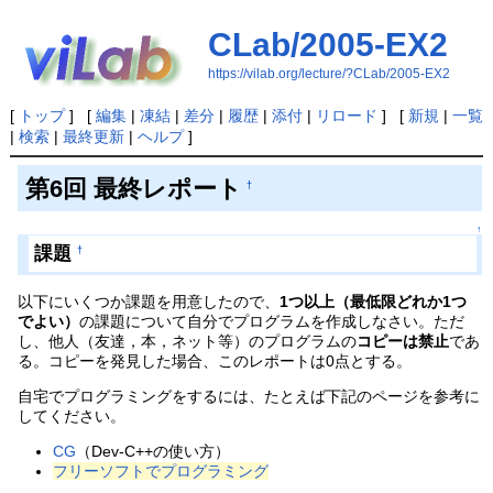
CLab/2005-EX2
https://vilab.org/lecture/?CLab/2005-EX2
[
トップ
] [
編集
|
凍結
|
差分
|
履歴
|
添付
|
リロード
] [
新規
|
一覧
|
検索
|
最終更新
|
ヘルプ
]
第6回 最終レポート
†
↑
課題
†
以下にいくつか課題を用意したので、
1つ以上（最低限どれか1つ
でよい）
の課題について自分でプログラムを作成しなさい。ただ
し、他人（友達，本，ネット等）のプログラムの
コピーは禁止
であ
る。コピーを発見した場合、このレポートは0点とする。
自宅でプログラミングをするには、たとえば下記のページを参考に
してください。
CG
（Dev-C++の使い方）
フリーソフトでプログラミング