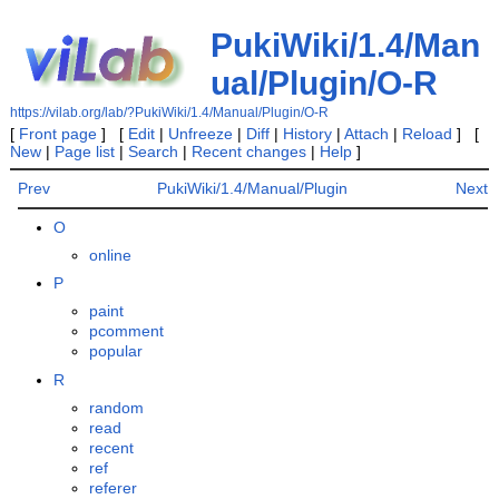
PukiWiki/1.4/Man
ual/Plugin/O-R
https://vilab.org/lab/?PukiWiki/1.4/Manual/Plugin/O-R
[
Front page
] [
Edit
|
Unfreeze
|
Diff
|
History
|
Attach
|
Reload
] [
New
|
Page list
|
Search
|
Recent changes
|
Help
]
Prev
PukiWiki/1.4/Manual/Plugin
Next
O
online
P
paint
pcomment
popular
R
random
read
recent
ref
referer