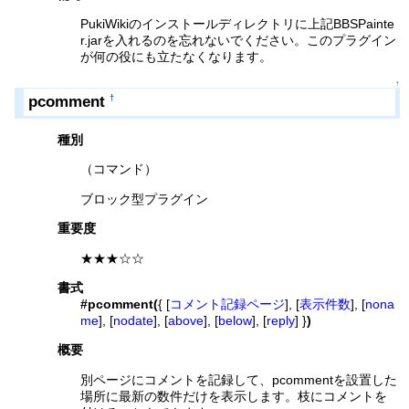
PukiWikiのインストールディレクトリに上記BBSPainte
r.jarを入れるのを忘れないでください。このプラグイン
が何の役にも立たなくなります。
↑
pcomment
†
種別
（コマンド）
ブロック型プラグイン
重要度
★★★☆☆
書式
#pcomment(
{ [
コメント記録ページ
], [
表示件数
], [
nona
me
], [
nodate
], [
above
], [
below
], [
reply
] }
)
概要
別ページにコメントを記録して、pcommentを設置した
場所に最新の数件だけを表示します。枝にコメントを