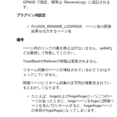
GPAGE で指定。標準は :RenameLog）に追記されま
す。
プラグイン内設定
PLUGIN_RENAME_LOGPAGE ページ名の変換
結果を出力するページ名
備考
ページ内のリンクの書き換えは行ないません。yetlistな
どを駆使して対処してください。
TrackBackやRefererの情報は更新されません。
リネーム対象のページが凍結されているかどうかはチ
ェックしていません。
関連ページにリネーム対象の文字列が複数含まれてい
るとおかしくなります。
たとえば、hogeおよびhoge/hogeという二つのペ
ージがあったときに、hogeページをfugaに(関連ペ
ージを含んで)リネームすると、hoge/hogeページ
の名前がfuga/fugaになってしまいます。