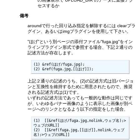
セスするか
備考
aroundで行った回り込み指定を解除するには clearプラ
グイン、あるいはimgプラグインを使用して下さい。
"ほげ"という別ページの添付ファイル"fuga.jpg"をイン
ラインプラグイン形式で参照する場合、下記２通りの
記述方法が存在します。
(1) &ref(ほげ/fuga.jpg);

(2) &ref(fuga.jpg,[[ほげ]]);
上記２通りの記述のうち、(2)の記述方式は旧バージョ
ンと互換性を維持するために用意されたもので、推奨
される記述方式は(1)です。
いずれの記述方法であっても一般的な動作は同じです
が、いわゆるバナー画像のように表示した画像が別ペ
ージへのリンクとなるよう以下の指定をした場合、
(1)  [[&ref(ほげ/fuga.jpg,nolink,ウェブ名);>
ウェブのURL]] 

(2)  [[&ref(fuga.jpg,[[ほげ]],nolink,ウェブ
名);>ウェブのURL]] 