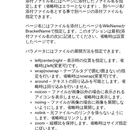
添付ファイル名にはページに添付したファイル名を指
定します（省略時はエラーとなります）。別ページ名/
添付ファイル名とする事で別ページの添付ファイルも
指定できます。
ページ名にはファイルを添付したページをWikiNameか
BracketNameで指定します。このオプションは最初(添
付ファイル名の次)に記述してください。省略時は設置
したページです。
パラメータにはファイルの展開方法を指定できます。
left|center|right − 表示時の位置を指定します。省
略時はleft(変更可)です。
wrap|nowrap − テーブルタグで囲む/囲まないの指
定を行います。省略時はnowrap(変更可)です。
around − テキストの回り込みを可能とします。省
略時は回り込みを行いません。
noicon − ファイルが画像以外の場合に表示される
アイコンを表示しません。省略時は表示します。
noimg − ファイルが画像の場合に画像を展開しな
いようにします。省略時は展開します。
nolink − 元ファイルへのリンクを張らないように
します。省略時はリンクします。
zoom − 縦横比を保持します。省略時はサイズ指定
に従います。