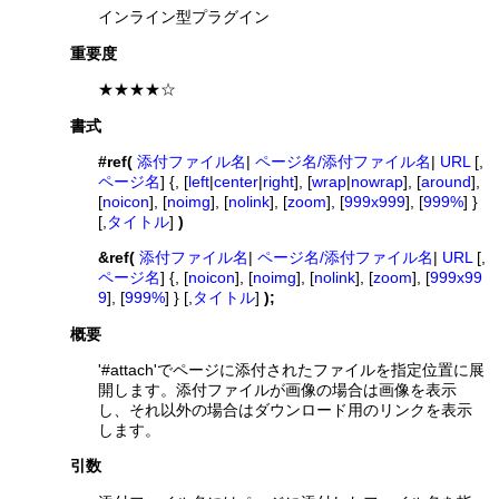
インライン型プラグイン
重要度
★★★★☆
書式
#ref(
添付ファイル名
|
ページ名/添付ファイル名
|
URL
[,
ページ名
] {, [
left
|
center
|
right
], [
wrap
|
nowrap
], [
around
],
[
noicon
], [
noimg
], [
nolink
], [
zoom
], [
999x999
], [
999%
] }
[,
タイトル
]
)
&ref(
添付ファイル名
|
ページ名/添付ファイル名
|
URL
[,
ページ名
] {, [
noicon
], [
noimg
], [
nolink
], [
zoom
], [
999x99
9
], [
999%
] } [,
タイトル
]
);
概要
'#attach'でページに添付されたファイルを指定位置に展
開します。添付ファイルが画像の場合は画像を表示
し、それ以外の場合はダウンロード用のリンクを表示
します。
引数