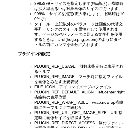
999x999 − サイズを指定します(幅x高さ)。省略時
は拡大率あるいは対象画像のサイズに従います。
999% − サイズを指定(拡大率)します。省略時は10
0%です、
タイトル − 上記以外のパラメータは画像の代替文
字列、リンクのタイトル属性として使用されま
す。ページ名やパラメータに見える文字列を使用
するときは、#ref(hoge.png,,zoom)のようにタイ
トルの前にカンマを余分に入れます。
プラグイン内設定
PLUGIN_REF_USAGE 引数未指定時に表示され
るヘルプ
PLUGIN_REF_IMAGE マッチ時に指定ファイル
を画像とみなす正規表現
FILE_ICON アイコンイメージのファイル
PLUGIN_REF_DEFAULT_ALIGN left,center,right
省略時の表示位置
PLUGIN_REF_WRAP_TABLE wrap,nowrap省略
時にテーブルタグで囲むか
PLUGIN_REF_URL_GET_IMAGE_SIZE URL指
定時に画像サイズを取得するか
PLUGIN_REF_DIRECT_ACCESS 添付ファイル
の画像表示で UPLOAD_DIR のデータに直接アク