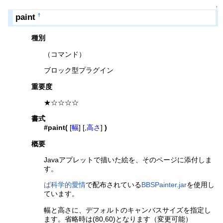
↑
paint
†
種別
（コマンド）
ブロック型プラグイン
重要度
★☆☆☆☆
書式
#paint(
[
幅
] [,
高さ
]
)
概要
Javaアプレットで描いた絵を、そのページに添付しま
す。
ば科学的愛情
で配布されている
BBSPainter.jar
を使用し
ています。
幅と高さに、デフォルトのキャンバスサイズを指定し
ます。省略時は(80,60)となります（変更可能）