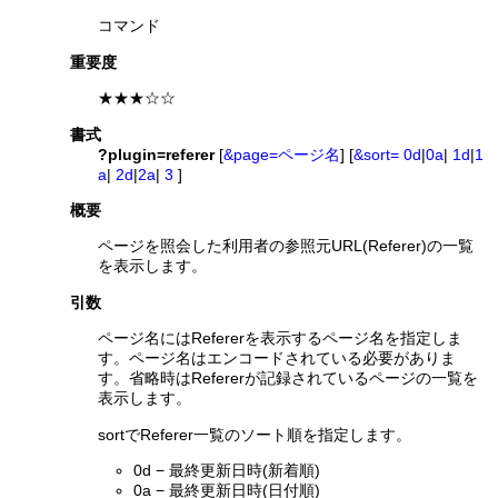
コマンド
重要度
★★★☆☆
書式
?plugin=referer
[
&page=ページ名
] [
&sort=
0d
|
0a
|
1d
|
1
a
|
2d
|
2a
|
3
]
概要
ページを照会した利用者の参照元URL(Referer)の一覧
を表示します。
引数
ページ名にはRefererを表示するページ名を指定しま
す。ページ名はエンコードされている必要がありま
す。省略時はRefererが記録されているページの一覧を
表示します。
sortでReferer一覧のソート順を指定します。
0d − 最終更新日時(新着順)
0a − 最終更新日時(日付順)