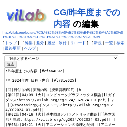
CG/昨年度までの
内容
の編集
http://vilab.org/lecture/?CG/%E6%98%A8%E5%B9%B4%E5%BA%A6%E3%8
1%BE%E3%81%A7%E3%81%AE%E5%86%85%E5%AE%B9
[
トップ
] [
編集
|
差分
|
履歴
|
添付
|
リロード
] [
新規
|
一覧
|
検索
|
最終更新
|
ヘルプ
]