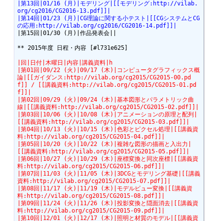
|第13回|01/16 (月)|モデリング|[[モデリング:http://vilab.
org/cg2016/CG2016-13.pdf]]|
|第14回|01/23 (月)|CG理論に関する小テスト|[[CGシステムとCG
の応用:http://vilab.org/cg2016/CG2016-14.pdf]]|
|第15回|01/30 (月)|作品発表会||

** 2015年度 日程・内容 [#l731e625]

|回|日付|木曜日|内容|講義資料|h
|第01回|09/22 (火)|09/17 (木)|コンピュータグラフィックス概
論|[[ガイダンス:http://vilab.org/cg2015/CG2015-00.pd
f]] / [[講義資料:http://vilab.org/cg2015/CG2015-01.pd
f]]|
|第02回|09/29 (火)|09/24 (木)|基本図形とパラメトリック曲
線|[[講義資料:http://vilab.org/cg2015/CG2015-02.pdf]]|
|第03回|10/06 (火)|10/08 (木)|アニメーションの原理と配列|
[[講義資料:http://vilab.org/cg2015/CG2015-03.pdf]]|
|第04回|10/13 (火)|10/15 (木)|色彩とピクセル処理|[[講義資
料:http://vilab.org/cg2015/CG2015-04.pdf]]|
|第05回|10/20 (火)|10/22 (木)|複雑な図形の描画と入出力|
[[講義資料:http://vilab.org/cg2015/CG2015-05.pdf]]|
|第06回|10/27 (火)|10/29 (木)|座標変換と同次座標|[[講義資
料:http://vilab.org/cg2015/CG2015-06.pdf]]|
|第07回|11/03 (火)|11/05 (木)|3DCGとモデリング基礎|[[講義
資料:http://vilab.org/cg2015/CG2015-07.pdf]]|
|第08回|11/17 (火)|11/19 (木)|モデルビュー変換|[[講義資
料:http://vilab.org/cg2015/CG2015-08.pdf]]|
|第09回|11/24 (火)|11/26 (木)|投影変換と隠面消去|[[講義資
料:http://vilab.org/cg2015/CG2015-09.pdf]]|
|第10回|12/01 (火)|12/17 (木)|照明と材質のモデル|[[講義資