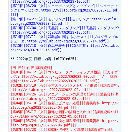
https://vilab.org/cg2023/CG2023-10.pdf]]|
|第11回|06/20 (火)|シェーディングとマッピング|[[シェーディ
ングとマッピング:https://vilab.org/cg2023/CG2023-11.pd
f]]|
|第12回|06/27 (火)|モデリング|[[モデリング:https://vila
b.org/cg2023/CG2023-12.pdf]]|
|第13回|07/04 (火)|高品質レンダリング|[[高品質レンダリング:
https://vilab.org/cg2023/CG2023-13.pdf]]|
|第14回|07/11 (火)|CG理論に関する小テスト|[[プログラマブル
シェーダ:https://vilab.org/cg2023/CG2023-14.pdf]]|
|第15回|07/18 (火)|作品発表会|[[CGの応用:https://vilab.o
rg/cg2023/CG2023-15.pdf]]|
** 2022年度 日程・内容 [#l731e625]

|回|日付|内容|講義資料|h
|第01回|04/12 (火)|コンピュータグラフィックス概論|[[ガイダ
ンス:http://vilab.org/cg2022/CG2022-00.pdf]] / [[講義
資料:http://vilab.org/cg2022/CG2022-01.pdf]]|
|第02回|04/19 (火)|基本図形とパラメトリック曲線|[[講義資料:
http://vilab.org/cg2022/CG2022-02.pdf]]|
|第03回|04/26 (火)|アニメーションの原理と配列|[[講義資料:h
ttp://vilab.org/cg2022/CG2022-03.pdf]]|
|第04回|05/10 (火)|色彩とピクセル処理|[[講義資料:http://v
ilab.org/cg2022/CG2022-04.pdf]]|
|第05回|05/17 (火)|複雑な図形の描画と入出力|[[講義資料:htt
p://vilab.org/cg2022/CG2022-05.pdf]]|
|第06回|05/24 (火)|座標変換と同次座標|[[講義資料:http://v
ilab.org/cg2022/CG2022-06.pdf]]|
|第07回|05/28 (土)|3DCGとモデリング基礎|[[講義資料:htt