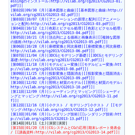
essingのインストール:http://vilab.org/cg2013/CG2013-01.
pdf]]|
|第02回|09/30 (月)|基本図形と曲線|[[基本図形と曲線:http://
vilab.org/cg2013/CG2013-02.pdf]]|
|第03回|10/07 (月)|アニメーションの原理と配列|[[アニメーシ
ョンと配列:http://vilab.org/cg2013/CG2013-03.pdf]]|
|第04回|10/12 (土)|色彩とピクセル処理|[[色彩とピクセル処理:
http://vilab.org/cg2013/CG2013-04.pdf]]|
|第05回|10/21 (月)|頂点列による描画と画像表示|[[複雑な図形
の描画:http://vilab.org/cg2013/CG2013-05.pdf]]|
|第06回|10/28 (月)|座標変換と同次座標|[[座標変換と同次座標:
http://vilab.org/cg2013/CG2013-06.pdf]]|
|第07回|11/04 (月)|3DCGとモデリング基礎|[[3DCGとモデリング
基礎:http://vilab.org/cg2013/CG2013-07.pdf]]|
|第08回|11/18 (月)|モデルビュー変換|[[モデルビュー変換:htt
p://vilab.org/cg2013/CG2013-08.pdf]]|
|第09回|11/25 (月)|投影変換と隠面消去|[[投影変換と隠面消去:
http://vilab.org/cg2013/CG2013-09.pdf]]|
|第10回|12/02 (月)|照明と材質のモデル|[[照明と材質のモデル:
http://vilab.org/cg2013/CG2013-10.pdf]]|
|第11回|12/09 (月)|シェーディングとマッピング|[[シェーディ
ングとマッピング:http://vilab.org/cg2013/CG2013-11.pd
f]]|
|第12回|12/16 (月)|小テスト / モデリング|小テスト / [[モデ
リング:http://vilab.org/cg2013/CG2013-12.pdf]]|
|第13回|01/06 (月)|レンダリング技術|[[レンダリング技術:htt
p://vilab.org/cg2013/CG2013-13.pdf]]|
|第15回|01/20 (月)|CGシステムとCGの応用|期末レポート発表会 
/ [[講義資料:http://vilab.org/cg2013/CG2013-14.pdf]]|