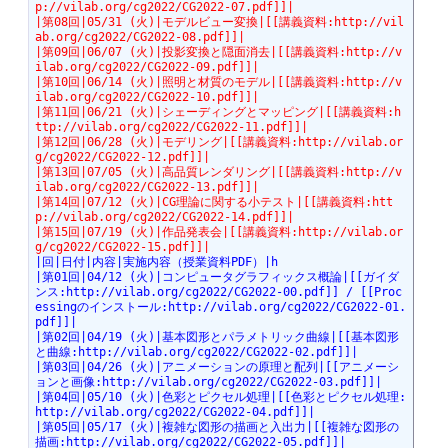
p://vilab.org/cg2022/CG2022-07.pdf]]|
|第08回|05/31 (火)|モデルビュー変換|[[講義資料:http://vil
ab.org/cg2022/CG2022-08.pdf]]|
|第09回|06/07 (火)|投影変換と隠面消去|[[講義資料:http://v
ilab.org/cg2022/CG2022-09.pdf]]|
|第10回|06/14 (火)|照明と材質のモデル|[[講義資料:http://v
ilab.org/cg2022/CG2022-10.pdf]]|
|第11回|06/21 (火)|シェーディングとマッピング|[[講義資料:h
ttp://vilab.org/cg2022/CG2022-11.pdf]]|
|第12回|06/28 (火)|モデリング|[[講義資料:http://vilab.or
g/cg2022/CG2022-12.pdf]]|
|第13回|07/05 (火)|高品質レンダリング|[[講義資料:http://v
ilab.org/cg2022/CG2022-13.pdf]]|
|第14回|07/12 (火)|CG理論に関する小テスト|[[講義資料:htt
p://vilab.org/cg2022/CG2022-14.pdf]]|
|第15回|07/19 (火)|作品発表会|[[講義資料:http://vilab.or
g/cg2022/CG2022-15.pdf]]|
|回|日付|内容|実施内容（授業資料PDF）|h
|第01回|04/12 (火)|コンピュータグラフィックス概論|[[ガイダ
ンス:http://vilab.org/cg2022/CG2022-00.pdf]] / [[Proc
essingのインストール:http://vilab.org/cg2022/CG2022-01.
pdf]]|
|第02回|04/19 (火)|基本図形とパラメトリック曲線|[[基本図形
と曲線:http://vilab.org/cg2022/CG2022-02.pdf]]|
|第03回|04/26 (火)|アニメーションの原理と配列|[[アニメーシ
ョンと画像:http://vilab.org/cg2022/CG2022-03.pdf]]|
|第04回|05/10 (火)|色彩とピクセル処理|[[色彩とピクセル処理:
http://vilab.org/cg2022/CG2022-04.pdf]]|
|第05回|05/17 (火)|複雑な図形の描画と入出力|[[複雑な図形の
描画:http://vilab.org/cg2022/CG2022-05.pdf]]|