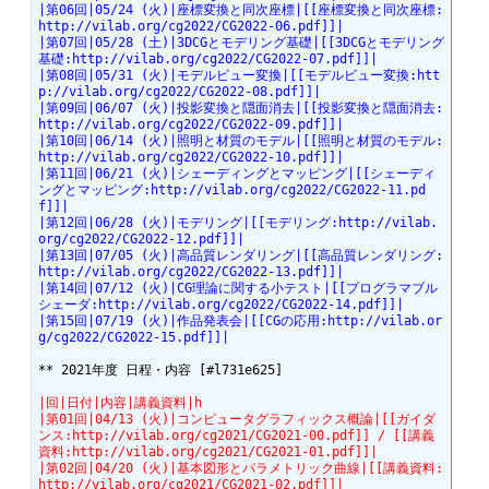
|第06回|05/24 (火)|座標変換と同次座標|[[座標変換と同次座標:
http://vilab.org/cg2022/CG2022-06.pdf]]|
|第07回|05/28 (土)|3DCGとモデリング基礎|[[3DCGとモデリング
基礎:http://vilab.org/cg2022/CG2022-07.pdf]]|
|第08回|05/31 (火)|モデルビュー変換|[[モデルビュー変換:htt
p://vilab.org/cg2022/CG2022-08.pdf]]|
|第09回|06/07 (火)|投影変換と隠面消去|[[投影変換と隠面消去:
http://vilab.org/cg2022/CG2022-09.pdf]]|
|第10回|06/14 (火)|照明と材質のモデル|[[照明と材質のモデル:
http://vilab.org/cg2022/CG2022-10.pdf]]|
|第11回|06/21 (火)|シェーディングとマッピング|[[シェーディ
ングとマッピング:http://vilab.org/cg2022/CG2022-11.pd
f]]|
|第12回|06/28 (火)|モデリング|[[モデリング:http://vilab.
org/cg2022/CG2022-12.pdf]]|
|第13回|07/05 (火)|高品質レンダリング|[[高品質レンダリング:
http://vilab.org/cg2022/CG2022-13.pdf]]|
|第14回|07/12 (火)|CG理論に関する小テスト|[[プログラマブル
シェーダ:http://vilab.org/cg2022/CG2022-14.pdf]]|
|第15回|07/19 (火)|作品発表会|[[CGの応用:http://vilab.or
g/cg2022/CG2022-15.pdf]]|
** 2021年度 日程・内容 [#l731e625]

|回|日付|内容|講義資料|h
|第01回|04/13 (火)|コンピュータグラフィックス概論|[[ガイダ
ンス:http://vilab.org/cg2021/CG2021-00.pdf]] / [[講義
資料:http://vilab.org/cg2021/CG2021-01.pdf]]|
|第02回|04/20 (火)|基本図形とパラメトリック曲線|[[講義資料:
http://vilab.org/cg2021/CG2021-02.pdf]]|