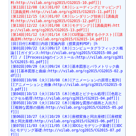
料:http://vilab.org/cg2015/CG2015-10.pdf]]|
|第11回|12/08 (火)|01/07 (木)|シェーディングとマッピング|
[[講義資料:http://vilab.org/cg2015/CG2015-11.pdf]]|
|第12回|12/15 (火)|01/07 (木)|レンダリング技術|[[講義資
料:http://vilab.org/cg2015/CG2015-12.pdf]]|
|第13回|12/22 (火)|01/08 (木)|モデリング|[[講義資料:htt
p://vilab.org/cg2015/CG2015-13.pdf]]|
|第14回|01/12 (火)|01/14 (木)|CG理論に関する小テスト|[[講
義資料:http://vilab.org/cg2015/CG2015-14.pdf]]|
|回|日付|木曜日|内容|実施内容（授業資料PDF）|h
|第01回|09/22 (火)|09/17 (木)|コンピュータグラフィックス概
論|[[ガイダンス:http://vilab.org/cg2015/CG2015-00.pd
f]] / [[Processingのインストール:http://vilab.org/cg201
5/CG2015-01.pdf]]|
|第02回|09/29 (火)|09/24 (木)|基本図形とパラメトリック曲
線|[[基本図形と曲線:http://vilab.org/cg2015/CG2015-02.p
df]]|
|第03回|10/06 (火)|10/08 (木)|アニメーションの原理と配列|
[[アニメーションと画像:http://vilab.org/cg2015/CG2015-0
3.pdf]]|
|第04回|10/13 (火)|10/15 (木)|色彩とピクセル処理|[[色彩と
ピクセル処理:http://vilab.org/cg2015/CG2015-04.pdf]]|
|第05回|10/20 (火)|10/22 (木)|複雑な図形の描画と入出力|
[[複雑な図形の描画:http://vilab.org/cg2015/CG2015-05.pd
f]]|
|第06回|10/27 (火)|10/29 (木)|座標変換と同次座標|[[座標変
換と同次座標:http://vilab.org/cg2015/CG2015-06.pdf]]|
|第07回|11/03 (火)|11/05 (木)|3DCGとモデリング基礎|[[3DC
Gとモデリング基礎:http://vilab.org/cg2015/CG2015-07.pd
f]]|