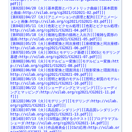
pdf]]|
|第02回|04/20 (火)|基本図形とパラメトリック曲線|[[基本図形
と曲線:http://vilab.org/cg2021/CG2021-02.pdf]]|
|第03回|04/27 (火)|アニメーションの原理と配列|[[アニメーシ
ョンと画像:http://vilab.org/cg2021/CG2021-03.pdf]]|
|第04回|05/11 (火)|色彩とピクセル処理|[[色彩とピクセル処理:
http://vilab.org/cg2021/CG2021-04.pdf]]|
|第05回|05/18 (火)|複雑な図形の描画と入出力|[[複雑な図形の
描画:http://vilab.org/cg2021/CG2021-05.pdf]]|
|第06回|05/25 (火)|座標変換と同次座標|[[座標変換と同次座標:
http://vilab.org/cg2021/CG2021-06.pdf]]|
|第07回|05/29 (火)|3DCGとモデリング基礎|[[3DCGとモデリング
基礎:http://vilab.org/cg2021/CG2021-07.pdf]]|
|第08回|06/01 (火)|モデルビュー変換|[[モデルビュー変換:htt
p://vilab.org/cg2021/CG2021-08.pdf]]|
|第09回|06/08 (火)|投影変換と隠面消去|[[投影変換と隠面消去:
http://vilab.org/cg2021/CG2021-09.pdf]]|
|第10回|06/15 (火)|照明と材質のモデル|[[照明と材質のモデル:
http://vilab.org/cg2021/CG2021-10.pdf]]|
|第11回|06/22 (火)|シェーディングとマッピング|[[シェーディ
ングとマッピング:http://vilab.org/cg2021/CG2021-11.pd
f]]|
|第12回|06/29 (火)|モデリング|[[モデリング:http://vilab.
org/cg2021/CG2021-12.pdf]]|
|第13回|07/06 (火)|高品質レンダリング|[[高品質レンダリング:
http://vilab.org/cg2021/CG2021-13.pdf]]|
|第14回|07/13 (火)|CG理論に関する小テスト|[[プログラマブル
シェーダ:http://vilab.org/cg2021/CG2021-14.pdf]]|
|第15回|07/20 (火)|作品発表会|[[CGの応用:http://vilab.or