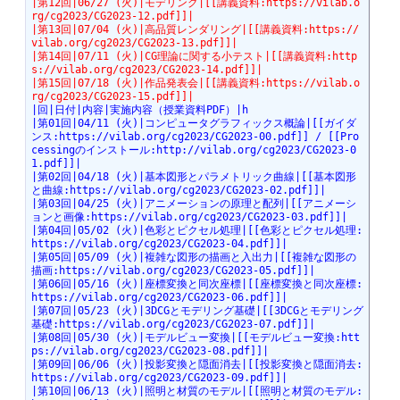
|第12回|06/27 (火)|モデリング|[[講義資料:https://vilab.o
rg/cg2023/CG2023-12.pdf]]|
|第13回|07/04 (火)|高品質レンダリング|[[講義資料:https://
vilab.org/cg2023/CG2023-13.pdf]]|
|第14回|07/11 (火)|CG理論に関する小テスト|[[講義資料:http
s://vilab.org/cg2023/CG2023-14.pdf]]|
|第15回|07/18 (火)|作品発表会|[[講義資料:https://vilab.o
rg/cg2023/CG2023-15.pdf]]|
|回|日付|内容|実施内容（授業資料PDF）|h
|第01回|04/11 (火)|コンピュータグラフィックス概論|[[ガイダ
ンス:https://vilab.org/cg2023/CG2023-00.pdf]] / [[Pro
cessingのインストール:http://vilab.org/cg2023/CG2023-0
1.pdf]]|
|第02回|04/18 (火)|基本図形とパラメトリック曲線|[[基本図形
と曲線:https://vilab.org/cg2023/CG2023-02.pdf]]|
|第03回|04/25 (火)|アニメーションの原理と配列|[[アニメーシ
ョンと画像:https://vilab.org/cg2023/CG2023-03.pdf]]|
|第04回|05/02 (火)|色彩とピクセル処理|[[色彩とピクセル処理:
https://vilab.org/cg2023/CG2023-04.pdf]]|
|第05回|05/09 (火)|複雑な図形の描画と入出力|[[複雑な図形の
描画:https://vilab.org/cg2023/CG2023-05.pdf]]|
|第06回|05/16 (火)|座標変換と同次座標|[[座標変換と同次座標:
https://vilab.org/cg2023/CG2023-06.pdf]]|
|第07回|05/23 (火)|3DCGとモデリング基礎|[[3DCGとモデリング
基礎:https://vilab.org/cg2023/CG2023-07.pdf]]|
|第08回|05/30 (火)|モデルビュー変換|[[モデルビュー変換:htt
ps://vilab.org/cg2023/CG2023-08.pdf]]|
|第09回|06/06 (火)|投影変換と隠面消去|[[投影変換と隠面消去:
https://vilab.org/cg2023/CG2023-09.pdf]]|
|第10回|06/13 (火)|照明と材質のモデル|[[照明と材質のモデル: