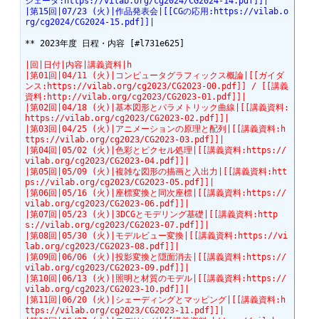
シェーダ:https://vilab.org/cg2024/CG2024-14.pdf]]|
|第15回|07/23 (火)|作品発表会|[[CGの応用:https://vilab.o
rg/cg2024/CG2024-15.pdf]]|
** 2023年度 日程・内容 [#l731e625]

|回|日付|内容|講義資料|h
|第01回|04/11 (火)|コンピュータグラフィックス概論|[[ガイダ
ンス:https://vilab.org/cg2023/CG2023-00.pdf]] / [[講義
資料:http://vilab.org/cg2023/CG2023-01.pdf]]|
|第02回|04/18 (火)|基本図形とパラメトリック曲線|[[講義資料:
https://vilab.org/cg2023/CG2023-02.pdf]]|
|第03回|04/25 (火)|アニメーションの原理と配列|[[講義資料:h
ttps://vilab.org/cg2023/CG2023-03.pdf]]|
|第04回|05/02 (火)|色彩とピクセル処理|[[講義資料:https://
vilab.org/cg2023/CG2023-04.pdf]]|
|第05回|05/09 (火)|複雑な図形の描画と入出力|[[講義資料:htt
ps://vilab.org/cg2023/CG2023-05.pdf]]|
|第06回|05/16 (火)|座標変換と同次座標|[[講義資料:https://
vilab.org/cg2023/CG2023-06.pdf]]|
|第07回|05/23 (火)|3DCGとモデリング基礎|[[講義資料:http
s://vilab.org/cg2023/CG2023-07.pdf]]|
|第08回|05/30 (火)|モデルビュー変換|[[講義資料:https://vi
lab.org/cg2023/CG2023-08.pdf]]|
|第09回|06/06 (火)|投影変換と隠面消去|[[講義資料:https://
vilab.org/cg2023/CG2023-09.pdf]]|
|第10回|06/13 (火)|照明と材質のモデル|[[講義資料:https://
vilab.org/cg2023/CG2023-10.pdf]]|
|第11回|06/20 (火)|シェーディングとマッピング|[[講義資料:h
ttps://vilab.org/cg2023/CG2023-11.pdf]]|