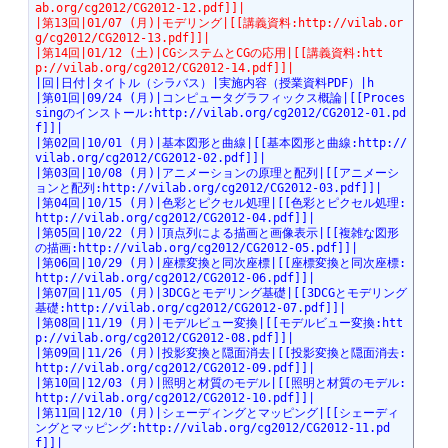
ab.org/cg2012/CG2012-12.pdf]]|
|第13回|01/07 (月)|モデリング|[[講義資料:http://vilab.or
g/cg2012/CG2012-13.pdf]]|
|第14回|01/12 (土)|CGシステムとCGの応用|[[講義資料:htt
p://vilab.org/cg2012/CG2012-14.pdf]]|
|回|日付|タイトル（シラバス）|実施内容（授業資料PDF）|h
|第01回|09/24 (月)|コンピュータグラフィックス概論|[[Proces
singのインストール:http://vilab.org/cg2012/CG2012-01.pd
f]]|
|第02回|10/01 (月)|基本図形と曲線|[[基本図形と曲線:http://
vilab.org/cg2012/CG2012-02.pdf]]|
|第03回|10/08 (月)|アニメーションの原理と配列|[[アニメーシ
ョンと配列:http://vilab.org/cg2012/CG2012-03.pdf]]|
|第04回|10/15 (月)|色彩とピクセル処理|[[色彩とピクセル処理:
http://vilab.org/cg2012/CG2012-04.pdf]]|
|第05回|10/22 (月)|頂点列による描画と画像表示|[[複雑な図形
の描画:http://vilab.org/cg2012/CG2012-05.pdf]]|
|第06回|10/29 (月)|座標変換と同次座標|[[座標変換と同次座標:
http://vilab.org/cg2012/CG2012-06.pdf]]|
|第07回|11/05 (月)|3DCGとモデリング基礎|[[3DCGとモデリング
基礎:http://vilab.org/cg2012/CG2012-07.pdf]]|
|第08回|11/19 (月)|モデルビュー変換|[[モデルビュー変換:htt
p://vilab.org/cg2012/CG2012-08.pdf]]|
|第09回|11/26 (月)|投影変換と隠面消去|[[投影変換と隠面消去:
http://vilab.org/cg2012/CG2012-09.pdf]]|
|第10回|12/03 (月)|照明と材質のモデル|[[照明と材質のモデル:
http://vilab.org/cg2012/CG2012-10.pdf]]|
|第11回|12/10 (月)|シェーディングとマッピング|[[シェーディ
ングとマッピング:http://vilab.org/cg2012/CG2012-11.pd
f]]|