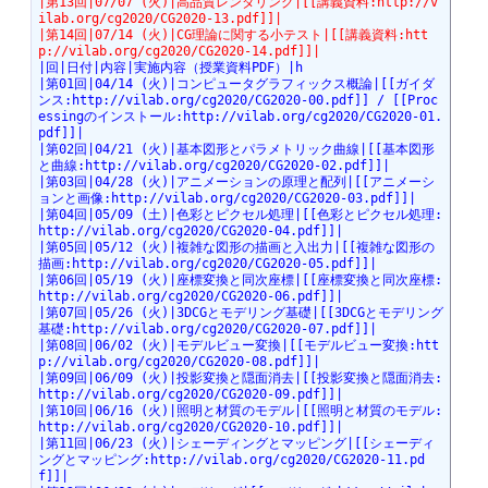
|第13回|07/07 (火)|高品質レンダリング|[[講義資料:http://v
ilab.org/cg2020/CG2020-13.pdf]]|
|第14回|07/14 (火)|CG理論に関する小テスト|[[講義資料:htt
p://vilab.org/cg2020/CG2020-14.pdf]]|
|回|日付|内容|実施内容（授業資料PDF）|h
|第01回|04/14 (火)|コンピュータグラフィックス概論|[[ガイダ
ンス:http://vilab.org/cg2020/CG2020-00.pdf]] / [[Proc
essingのインストール:http://vilab.org/cg2020/CG2020-01.
pdf]]|
|第02回|04/21 (火)|基本図形とパラメトリック曲線|[[基本図形
と曲線:http://vilab.org/cg2020/CG2020-02.pdf]]|
|第03回|04/28 (火)|アニメーションの原理と配列|[[アニメーシ
ョンと画像:http://vilab.org/cg2020/CG2020-03.pdf]]|
|第04回|05/09 (土)|色彩とピクセル処理|[[色彩とピクセル処理:
http://vilab.org/cg2020/CG2020-04.pdf]]|
|第05回|05/12 (火)|複雑な図形の描画と入出力|[[複雑な図形の
描画:http://vilab.org/cg2020/CG2020-05.pdf]]|
|第06回|05/19 (火)|座標変換と同次座標|[[座標変換と同次座標:
http://vilab.org/cg2020/CG2020-06.pdf]]|
|第07回|05/26 (火)|3DCGとモデリング基礎|[[3DCGとモデリング
基礎:http://vilab.org/cg2020/CG2020-07.pdf]]|
|第08回|06/02 (火)|モデルビュー変換|[[モデルビュー変換:htt
p://vilab.org/cg2020/CG2020-08.pdf]]|
|第09回|06/09 (火)|投影変換と隠面消去|[[投影変換と隠面消去:
http://vilab.org/cg2020/CG2020-09.pdf]]|
|第10回|06/16 (火)|照明と材質のモデル|[[照明と材質のモデル:
http://vilab.org/cg2020/CG2020-10.pdf]]|
|第11回|06/23 (火)|シェーディングとマッピング|[[シェーディ
ングとマッピング:http://vilab.org/cg2020/CG2020-11.pd
f]]|