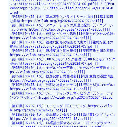
ンス:https://vilab.org/cg2024/CG2024-00.pdf]] / [[Pro
cessingのインストール:http://vilab.org/cg2024/CG2024-0
1.pdf]]|
|第02回|04/16 (火)|基本図形とパラメトリック曲線|[[基本図形
と曲線:https://vilab.org/cg2024/CG2024-02.pdf]]|
|第03回|04/21 (火)|アニメーションの原理と配列|[[アニメーシ
ョンと画像:https://vilab.org/cg2024/CG2024-03.pdf]]|
|第04回|04/30 (火)|色彩とピクセル処理|[[色彩とピクセル処理:
https://vilab.org/cg2024/CG2024-04.pdf]]|
|第05回|05/14 (火)|複雑な図形の描画と入出力|[[複雑な図形の
描画:https://vilab.org/cg2024/CG2024-05.pdf]]|
|第06回|05/21 (火)|座標変換と同次座標|[[座標変換と同次座標:
https://vilab.org/cg2024/CG2024-06.pdf]]|
|第07回|05/28 (火)|3DCGとモデリング基礎|[[3DCGとモデリング
基礎:https://vilab.org/cg2024/CG2024-07.pdf]]|
|第08回|06/04 (火)|モデルビュー変換|[[モデルビュー変換:htt
ps://vilab.org/cg2024/CG2024-08.pdf]]|
|第09回|06/11 (火)|投影変換と隠面消去|[[投影変換と隠面消去:
https://vilab.org/cg2024/CG2024-09.pdf]]|
|第10回|06/18 (火)|照明と材質のモデル|[[照明と材質のモデル:
https://vilab.org/cg2024/CG2024-10.pdf]]|
|第11回|06/25 (火)|シェーディングとマッピング|[[シェーディ
ングとマッピング:https://vilab.org/cg2024/CG2024-11.pd
f]]|
|第12回|07/02 (火)|モデリング|[[モデリング:https://vila
b.org/cg2024/CG2024-12.pdf]]|
|第13回|07/09 (火)|高品質レンダリング|[[高品質レンダリング:
https://vilab.org/cg2024/CG2024-13.pdf]]|
|第14回|07/16 (火)|CG理論に関する小テスト|[[プログラマブル