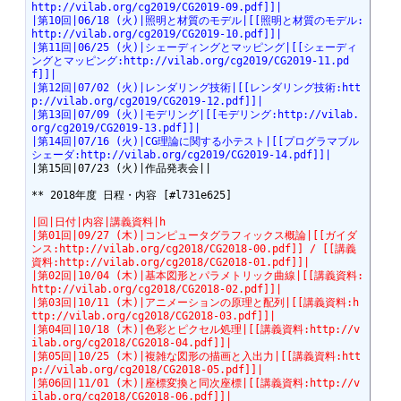
http://vilab.org/cg2019/CG2019-09.pdf]]|
|第10回|06/18 (火)|照明と材質のモデル|[[照明と材質のモデル:
http://vilab.org/cg2019/CG2019-10.pdf]]|
|第11回|06/25 (火)|シェーディングとマッピング|[[シェーディ
ングとマッピング:http://vilab.org/cg2019/CG2019-11.pd
f]]|
|第12回|07/02 (火)|レンダリング技術|[[レンダリング技術:htt
p://vilab.org/cg2019/CG2019-12.pdf]]|
|第13回|07/09 (火)|モデリング|[[モデリング:http://vilab.
org/cg2019/CG2019-13.pdf]]|
|第14回|07/16 (火)|CG理論に関する小テスト|[[プログラマブル
シェーダ:http://vilab.org/cg2019/CG2019-14.pdf]]|
|第15回|07/23 (火)|作品発表会||

** 2018年度 日程・内容 [#l731e625]

|回|日付|内容|講義資料|h
|第01回|09/27 (木)|コンピュータグラフィックス概論|[[ガイダ
ンス:http://vilab.org/cg2018/CG2018-00.pdf]] / [[講義
資料:http://vilab.org/cg2018/CG2018-01.pdf]]|
|第02回|10/04 (木)|基本図形とパラメトリック曲線|[[講義資料:
http://vilab.org/cg2018/CG2018-02.pdf]]|
|第03回|10/11 (木)|アニメーションの原理と配列|[[講義資料:h
ttp://vilab.org/cg2018/CG2018-03.pdf]]|
|第04回|10/18 (木)|色彩とピクセル処理|[[講義資料:http://v
ilab.org/cg2018/CG2018-04.pdf]]|
|第05回|10/25 (木)|複雑な図形の描画と入出力|[[講義資料:htt
p://vilab.org/cg2018/CG2018-05.pdf]]|
|第06回|11/01 (木)|座標変換と同次座標|[[講義資料:http://v
ilab.org/cg2018/CG2018-06.pdf]]|