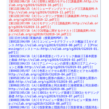
|第10回|06/18 (火)|照明と材質のモデル|[[講義資料:http://v
ilab.org/cg2019/CG2019-10.pdf]]|
|第11回|06/25 (火)|シェーディングとマッピング|[[講義資料:h
ttp://vilab.org/cg2019/CG2019-11.pdf]]|
|第12回|07/02 (火)|レンダリング技術|[[講義資料:http://vil
ab.org/cg2019/CG2019-12.pdf]]|
|第13回|07/09 (火)|モデリング|[[講義資料:http://vilab.or
g/cg2019/CG2019-13.pdf]]|
|第14回|07/16 (火)|CG理論に関する小テスト|[[講義資料:htt
p://vilab.org/cg2019/CG2019-14.pdf]]|
|回|日付|内容|実施内容（授業資料PDF）|h
|第01回|04/09 (火)|コンピュータグラフィックス概論|[[ガイダ
ンス:http://vilab.org/cg2019/CG2019-00.pdf]] / [[Proc
essingのインストール:http://vilab.org/cg2019/CG2019-01.
pdf]]|
|第02回|04/16 (火)|基本図形とパラメトリック曲線|[[基本図形
と曲線:http://vilab.org/cg2019/CG2019-02.pdf]]|
|第03回|04/23 (火)|アニメーションの原理と配列|[[アニメーシ
ョンと画像:http://vilab.org/cg2019/CG2019-03.pdf]]|
|第04回|05/07 (火)|色彩とピクセル処理|[[色彩とピクセル処理:
http://vilab.org/cg2019/CG2019-04.pdf]]|
|第05回|05/14 (火)|複雑な図形の描画と入出力|[[複雑な図形の
描画:http://vilab.org/cg2019/CG2019-05.pdf]]|
|第06回|05/21 (火)|座標変換と同次座標|[[座標変換と同次座標:
http://vilab.org/cg2019/CG2019-06.pdf]]|
|第07回|05/28 (火)|3DCGとモデリング基礎|[[3DCGとモデリング
基礎:http://vilab.org/cg2019/CG2019-07.pdf]]|
|第08回|06/04 (火)|モデルビュー変換|[[モデルビュー変換:htt
p://vilab.org/cg2019/CG2019-08.pdf]]|
|第09回|06/11 (火)|投影変換と隠面消去|[[投影変換と隠面消去: