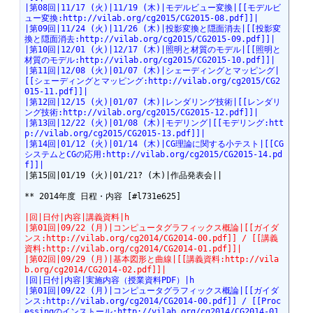
|第08回|11/17 (火)|11/19 (木)|モデルビュー変換|[[モデルビ
ュー変換:http://vilab.org/cg2015/CG2015-08.pdf]]|
|第09回|11/24 (火)|11/26 (木)|投影変換と隠面消去|[[投影変
換と隠面消去:http://vilab.org/cg2015/CG2015-09.pdf]]|
|第10回|12/01 (火)|12/17 (木)|照明と材質のモデル|[[照明と
材質のモデル:http://vilab.org/cg2015/CG2015-10.pdf]]|
|第11回|12/08 (火)|01/07 (木)|シェーディングとマッピング|
[[シェーディングとマッピング:http://vilab.org/cg2015/CG2
015-11.pdf]]|
|第12回|12/15 (火)|01/07 (木)|レンダリング技術|[[レンダリ
ング技術:http://vilab.org/cg2015/CG2015-12.pdf]]|
|第13回|12/22 (火)|01/08 (木)|モデリング|[[モデリング:htt
p://vilab.org/cg2015/CG2015-13.pdf]]|
|第14回|01/12 (火)|01/14 (木)|CG理論に関する小テスト|[[CG
システムとCGの応用:http://vilab.org/cg2015/CG2015-14.pd
f]]|
|第15回|01/19 (火)|01/21? (木)|作品発表会||

** 2014年度 日程・内容 [#l731e625]

|回|日付|内容|講義資料|h
|第01回|09/22 (月)|コンピュータグラフィックス概論|[[ガイダ
ンス:http://vilab.org/cg2014/CG2014-00.pdf]] / [[講義
資料:http://vilab.org/cg2014/CG2014-01.pdf]]|
|第02回|09/29 (月)|基本図形と曲線|[[講義資料:http://vila
b.org/cg2014/CG2014-02.pdf]]|
|回|日付|内容|実施内容（授業資料PDF）|h
|第01回|09/22 (月)|コンピュータグラフィックス概論|[[ガイダ
ンス:http://vilab.org/cg2014/CG2014-00.pdf]] / [[Proc
essingのインストール:http://vilab.org/cg2014/CG2014-01.