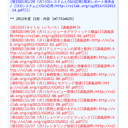
|第15回|01/20 (月)|CGシステムとCGの応用|期末レポート発表会 
/ [[CGシステムとCGの応用:http://vilab.org/cg2013/CG2013
-14.pdf]]|
** 2012年度 日程・内容 [#l731e625]

|回|日付|タイトル（シラバス）|講義資料|h
|第01回|09/24 (月)|コンピュータグラフィックス概論|[[講義資
料:http://vilab.org/cg2012/CG2012-01.pdf]]|
|第02回|10/01 (月)|基本図形と曲線|[[講義資料:http://vila
b.org/cg2012/CG2012-02.pdf]]|
|第03回|10/08 (月)|アニメーションの原理と配列|[[講義資料:h
ttp://vilab.org/cg2012/CG2012-03.pdf]]|
|第04回|10/15 (月)|色彩とピクセル処理|[[講義資料:http://v
ilab.org/cg2012/CG2012-04.pdf]]|
|第05回|10/22 (月)|頂点列による描画と画像表示|[[講義資料:h
ttp://vilab.org/cg2012/CG2012-05.pdf]]|
|第06回|10/29 (月)|座標変換と同次座標|[[講義資料:http://v
ilab.org/cg2012/CG2012-06.pdf]]|
|第07回|11/05 (月)|3DCGとモデリング基礎|[[講義資料:htt
p://vilab.org/cg2012/CG2012-07.pdf]]|
|第08回|11/19 (月)|モデルビュー変換|[[講義資料:http://vil
ab.org/cg2012/CG2012-08.pdf]]|
|第09回|11/26 (月)|投影変換と隠面消去|[[講義資料:http://v
ilab.org/cg2012/CG2012-09.pdf]]|
|第10回|12/03 (月)|照明と材質のモデル|[[講義資料:http://v
ilab.org/cg2012/CG2012-10.pdf]]|
|第11回|12/10 (月)|シェーディングとマッピング|[[講義資料:h
ttp://vilab.org/cg2012/CG2012-11.pdf]]|
|第12回|12/17 (月)|レンダリング技術|[[講義資料:http://vil