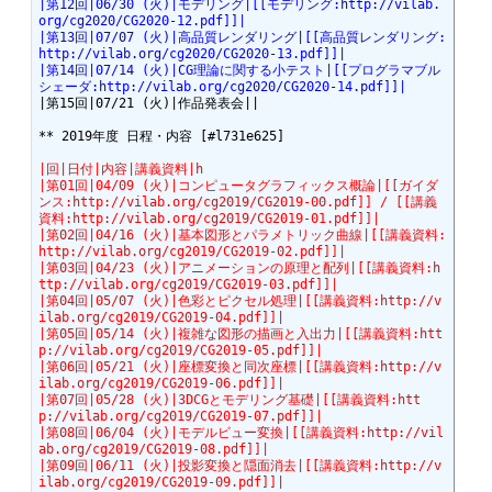
|第12回|06/30 (火)|モデリング|[[モデリング:http://vilab.
org/cg2020/CG2020-12.pdf]]|
|第13回|07/07 (火)|高品質レンダリング|[[高品質レンダリング:
http://vilab.org/cg2020/CG2020-13.pdf]]|
|第14回|07/14 (火)|CG理論に関する小テスト|[[プログラマブル
シェーダ:http://vilab.org/cg2020/CG2020-14.pdf]]|
|第15回|07/21 (火)|作品発表会||

** 2019年度 日程・内容 [#l731e625]

|回|日付|内容|講義資料|h
|第01回|04/09 (火)|コンピュータグラフィックス概論|[[ガイダ
ンス:http://vilab.org/cg2019/CG2019-00.pdf]] / [[講義
資料:http://vilab.org/cg2019/CG2019-01.pdf]]|
|第02回|04/16 (火)|基本図形とパラメトリック曲線|[[講義資料:
http://vilab.org/cg2019/CG2019-02.pdf]]|
|第03回|04/23 (火)|アニメーションの原理と配列|[[講義資料:h
ttp://vilab.org/cg2019/CG2019-03.pdf]]|
|第04回|05/07 (火)|色彩とピクセル処理|[[講義資料:http://v
ilab.org/cg2019/CG2019-04.pdf]]|
|第05回|05/14 (火)|複雑な図形の描画と入出力|[[講義資料:htt
p://vilab.org/cg2019/CG2019-05.pdf]]|
|第06回|05/21 (火)|座標変換と同次座標|[[講義資料:http://v
ilab.org/cg2019/CG2019-06.pdf]]|
|第07回|05/28 (火)|3DCGとモデリング基礎|[[講義資料:htt
p://vilab.org/cg2019/CG2019-07.pdf]]|
|第08回|06/04 (火)|モデルビュー変換|[[講義資料:http://vil
ab.org/cg2019/CG2019-08.pdf]]|
|第09回|06/11 (火)|投影変換と隠面消去|[[講義資料:http://v
ilab.org/cg2019/CG2019-09.pdf]]|