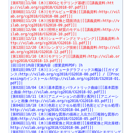
|第07回|11/08 (木)|3DCGとモデリング基礎|[[講義資料:htt
p://vilab.org/cg2018/CG2018-07.pdf]]|
|第08回|11/22 (木)|モデルビュー変換|[[講義資料:http://vil
ab.org/cg2018/CG2018-08.pdf]]|
|第09回|11/29 (木)|投影変換と隠面消去|[[講義資料:http://v
ilab.org/cg2018/CG2018-09.pdf]]|
|第10回|12/06 (木)|照明と材質のモデル|[[講義資料:http://v
ilab.org/cg2018/CG2018-10.pdf]]|
|第11回|12/13 (木)|シェーディングとマッピング|[[講義資料:h
ttp://vilab.org/cg2018/CG2018-11.pdf]]|
|第12回|12/20 (木)|レンダリング技術|[[講義資料:http://vil
ab.org/cg2018/CG2018-12.pdf]]|
|第13回|01/10 (木)|モデリング|[[講義資料:http://vilab.or
g/cg2018/CG2018-13.pdf]]|
|回|日付|内容|実施内容（授業資料PDF）|h
|第01回|09/27 (木)|コンピュータグラフィックス概論|[[ガイダ
ンス:http://vilab.org/cg2018/CG2018-00.pdf]] / [[Proc
essingのインストール:http://vilab.org/cg2018/CG2018-01.
pdf]]|
|第02回|10/04 (木)|基本図形とパラメトリック曲線|[[基本図形
と曲線:http://vilab.org/cg2018/CG2018-02.pdf]]|
|第03回|10/11 (木)|アニメーションの原理と配列|[[アニメーシ
ョンと画像:http://vilab.org/cg2018/CG2018-03.pdf]]|
|第04回|10/18 (木)|色彩とピクセル処理|[[色彩とピクセル処理:
http://vilab.org/cg2018/CG2018-04.pdf]]|
|第05回|10/25 (木)|複雑な図形の描画と入出力|[[複雑な図形の
描画:http://vilab.org/cg2018/CG2018-05.pdf]]|
|第06回|11/01 (木)|座標変換と同次座標|[[座標変換と同次座標:
http://vilab.org/cg2018/CG2018-06.pdf]]|
|第07回|11/08 (木)|3DCGとモデリング基礎|[[3DCGとモデリング