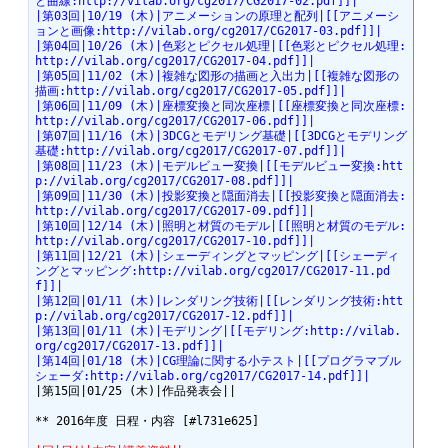
と曲線:http://vilab.org/cg2017/CG2017-02.pdf]]|
|第03回|10/19 (木)|アニメーションの原理と配列|[[アニメーシ
ョンと画像:http://vilab.org/cg2017/CG2017-03.pdf]]|
|第04回|10/26 (木)|色彩とピクセル処理|[[色彩とピクセル処理:
http://vilab.org/cg2017/CG2017-04.pdf]]|
|第05回|11/02 (木)|複雑な図形の描画と入出力|[[複雑な図形の
描画:http://vilab.org/cg2017/CG2017-05.pdf]]|
|第06回|11/09 (木)|座標変換と同次座標|[[座標変換と同次座標:
http://vilab.org/cg2017/CG2017-06.pdf]]|
|第07回|11/16 (木)|3DCGとモデリング基礎|[[3DCGとモデリング
基礎:http://vilab.org/cg2017/CG2017-07.pdf]]|
|第08回|11/23 (木)|モデルビュー変換|[[モデルビュー変換:htt
p://vilab.org/cg2017/CG2017-08.pdf]]|
|第09回|11/30 (木)|投影変換と隠面消去|[[投影変換と隠面消去:
http://vilab.org/cg2017/CG2017-09.pdf]]|
|第10回|12/14 (木)|照明と材質のモデル|[[照明と材質のモデル:
http://vilab.org/cg2017/CG2017-10.pdf]]|
|第11回|12/21 (木)|シェーディングとマッピング|[[シェーディ
ングとマッピング:http://vilab.org/cg2017/CG2017-11.pd
f]]|
|第12回|01/11 (木)|レンダリング技術|[[レンダリング技術:htt
p://vilab.org/cg2017/CG2017-12.pdf]]|
|第13回|01/11 (木)|モデリング|[[モデリング:http://vilab.
org/cg2017/CG2017-13.pdf]]|
|第14回|01/18 (木)|CG理論に関する小テスト|[[プログラマブル
シェーダ:http://vilab.org/cg2017/CG2017-14.pdf]]|
|第15回|01/25 (木)|作品発表会||

** 2016年度 日程・内容 [#l731e625]
