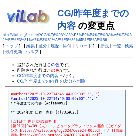
CG/昨年度までの
内容
の変更点
http://vilab.org/lecture/?CG/%E6%98%A8%E5%B9%B4%E5%BA%A6%E3%8
1%BE%E3%81%A7%E3%81%AE%E5%86%85%E5%AE%B9
[
トップ
] [
編集
|
差分
|
履歴
|
添付
|
リロード
] [
新規
|
一覧
|
検索
|
最終更新
|
ヘルプ
]
追加された行は
この色
です。
削除された行は
この色
です。
CG/昨年度までの内容
へ行く。
CG/昨年度までの内容 の差分を削除
#author("2025-10-22T14:46:44+09:00","","")
#author("2025-10-22T14:49:08+09:00","","")
*昨年度までの内容 [#cfaa4092]

** 2024年度 日程・内容 [#l731e625]

|回|日付|内容|講義資料|h
|第01回|04/09 (火)|コンピュータグラフィックス概論|[[ガイダ
ンス:https://vilab.org/cg2024/CG2024-00.pdf]] / [[講義
資料:http://vilab.org/cg2024/CG2024-01.pdf]]|