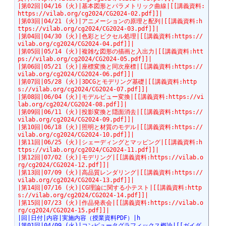
|第02回|04/16 (火)|基本図形とパラメトリック曲線|[[講義資料:
https://vilab.org/cg2024/CG2024-02.pdf]]|
|第03回|04/21 (火)|アニメーションの原理と配列|[[講義資料:h
ttps://vilab.org/cg2024/CG2024-03.pdf]]|
|第04回|04/30 (火)|色彩とピクセル処理|[[講義資料:https://
vilab.org/cg2024/CG2024-04.pdf]]|
|第05回|05/14 (火)|複雑な図形の描画と入出力|[[講義資料:htt
ps://vilab.org/cg2024/CG2024-05.pdf]]|
|第06回|05/21 (火)|座標変換と同次座標|[[講義資料:https://
vilab.org/cg2024/CG2024-06.pdf]]|
|第07回|05/28 (火)|3DCGとモデリング基礎|[[講義資料:http
s://vilab.org/cg2024/CG2024-07.pdf]]|
|第08回|06/04 (火)|モデルビュー変換|[[講義資料:https://vi
lab.org/cg2024/CG2024-08.pdf]]|
|第09回|06/11 (火)|投影変換と隠面消去|[[講義資料:https://
vilab.org/cg2024/CG2024-09.pdf]]|
|第10回|06/18 (火)|照明と材質のモデル|[[講義資料:https://
vilab.org/cg2024/CG2024-10.pdf]]|
|第11回|06/25 (火)|シェーディングとマッピング|[[講義資料:h
ttps://vilab.org/cg2024/CG2024-11.pdf]]|
|第12回|07/02 (火)|モデリング|[[講義資料:https://vilab.o
rg/cg2024/CG2024-12.pdf]]|
|第13回|07/09 (火)|高品質レンダリング|[[講義資料:https://
vilab.org/cg2024/CG2024-13.pdf]]|
|第14回|07/16 (火)|CG理論に関する小テスト|[[講義資料:http
s://vilab.org/cg2024/CG2024-14.pdf]]|
|第15回|07/23 (火)|作品発表会|[[講義資料:https://vilab.o
rg/cg2024/CG2024-15.pdf]]|
|回|日付|内容|実施内容（授業資料PDF）|h
|第01回|04/09 (火)|コンピュータグラフィックス概論|[[ガイダ