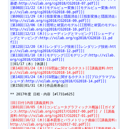
基礎:http://vilab.org/cg2018/CG2018-07.pdf]]|
|第08回|11/22 (木)|モデルビュー変換|[[モデルビュー変換:htt
p://vilab.org/cg2018/CG2018-08.pdf]]|
|第09回|11/29 (木)|投影変換と隠面消去|[[投影変換と隠面消去:
http://vilab.org/cg2018/CG2018-09.pdf]]|
|第10回|12/06 (木)|照明と材質のモデル|[[照明と材質のモデル:
http://vilab.org/cg2018/CG2018-10.pdf]]|
|第11回|12/13 (木)|シェーディングとマッピング|[[シェーディ
ングとマッピング:http://vilab.org/cg2018/CG2018-11.pd
f]]|
|第12回|12/20 (木)|レンダリング技術|[[レンダリング技術:htt
p://vilab.org/cg2018/CG2018-12.pdf]]|
|第13回|01/10 (木)|モデリング|[[モデリング:http://vilab.
org/cg2018/CG2018-13.pdf]]|
|第14回|01/24 (木)|CG理論に関する小テスト|[[講義資料:htt
p://vilab.org/cg2018/CG2018-14.pdf]]|
|第14回|01/24 (木)|CG理論に関する小テスト|[[プログラマブル
シェーダ:http://vilab.org/cg2018/CG2018-14.pdf]]|
|第15回|01/31 (木)|作品発表会||

** 2017年度 日程・内容 [#l731e625]

|回|日付|内容|講義資料|h
|第01回|10/05 (木)|コンピュータグラフィックス概論|[[ガイダ
ンス:http://vilab.org/cg2017/CG2017-00.pdf]] / [[講義
資料:http://vilab.org/cg2017/CG2017-01.pdf]]|
|第02回|10/12 (木)|基本図形とパラメトリック曲線|[[講義資料:
http://vilab.org/cg2017/CG2017-02.pdf]]|
|第03回|10/19 (木)|アニメーションの原理と配列|[[講義資料:h