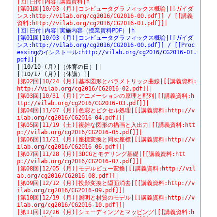
|回|日付|内容|講義資料|h
|第01回|10/03 (月)|コンピュータグラフィックス概論|[[ガイダ
ンス:http://vilab.org/cg2016/CG2016-00.pdf]] / [[講義
資料:http://vilab.org/cg2016/CG2016-01.pdf]]|
|回|日付|内容|実施内容（授業資料PDF）|h
|第01回|10/03 (月)|コンピュータグラフィックス概論|[[ガイダ
ンス:http://vilab.org/cg2016/CG2016-00.pdf]] / [[Proc
essingのインストール:http://vilab.org/cg2016/CG2016-01.
pdf]]|
||10/10 (月)|（体育の日）||

|第02回|10/24 (月)|基本図形とパラメトリック曲線|[[講義資料:
http://vilab.org/cg2016/CG2016-02.pdf]]|
|第03回|10/31 (月)|アニメーションの原理と配列|[[講義資料:h
ttp://vilab.org/cg2016/CG2016-03.pdf]]|
|第04回|11/07 (月)|色彩とピクセル処理|[[講義資料:http://v
ilab.org/cg2016/CG2016-04.pdf]]|
|第05回|11/19 (土)|複雑な図形の描画と入出力|[[講義資料:htt
p://vilab.org/cg2016/CG2016-05.pdf]]|
|第06回|11/21 (月)|座標変換と同次座標|[[講義資料:http://v
ilab.org/cg2016/CG2016-06.pdf]]|
|第07回|11/28 (月)|3DCGとモデリング基礎|[[講義資料:htt
p://vilab.org/cg2016/CG2016-07.pdf]]|
|第08回|12/05 (月)|モデルビュー変換|[[講義資料:http://vil
ab.org/cg2016/CG2016-08.pdf]]|
|第09回|12/12 (月)|投影変換と隠面消去|[[講義資料:http://v
ilab.org/cg2016/CG2016-09.pdf]]|
|第10回|12/19 (月)|照明と材質のモデル|[[講義資料:http://v
ilab.org/cg2016/CG2016-10.pdf]]|
|第11回|12/26 (月)|シェーディングとマッピング|[[講義資料:h